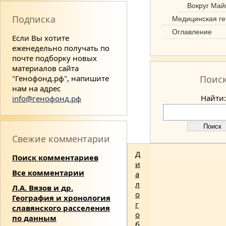
Вокруг Май
Подписка
Медицинская ге
Оглавление
Если Вы хотите
еженедельно получать по
почте подборку новых
материалов сайта
"Генофонд.рф", напишите
Поис
нам на адрес
Найти:
info@генофонд.рф
Свежие комментарии
Д
Поиск комментариев
и
Все комментарии
а
л
Л.А. Вязов и др.
о
География и хронология
г
славянского расселения
о
по данным
б