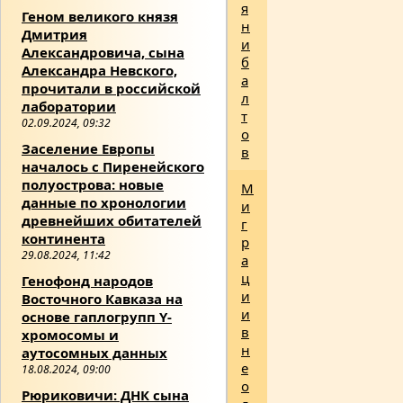
я
Геном великого князя
н
Дмитрия
и
Александровича, сына
б
Александра Невского,
а
прочитали в российской
л
лаборатории
т
02.09.2024, 09:32
о
Заселение Европы
в
началось с Пиренейского
полуострова: новые
М
данные по хронологии
и
древнейших обитателей
г
континента
р
29.08.2024, 11:42
а
ц
Генофонд народов
и
Восточного Кавказа на
и
основе гаплогрупп Y-
в
хромосомы и
н
аутосомных данных
е
18.08.2024, 09:00
о
Рюриковичи: ДНК сына