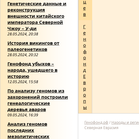
ц
Генетические данные и
е
реконструкция
в
внешности китайского
императора Северной
Г
Чжоу – У-ди
е
28.05.2024, 20:38
н
История викингов от
о
палеогенетиков
ф
28.05.2024, 20:32
о
Генофонд убыхов –
н
народа, ушедшего в
д
историю
Е
12.05.2024, 15:58
в
р
По анализу геномов из
о
захоронений построили
п
генеалогические
ы
деревья аваров
09.05.2024, 16:39
Генофонд.рф
/
Народы и рег
Анализ геномов
Северная Евразия
последних
мезолитических