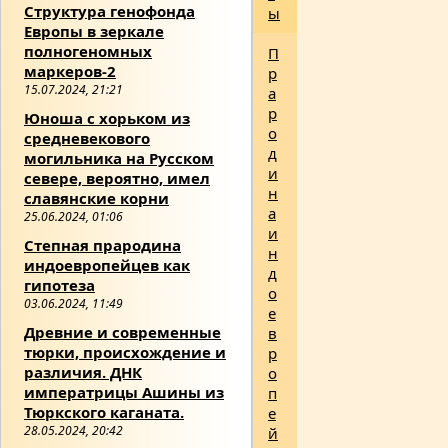
Структура генофонда
ы
Европы в зеркале
полногеномных
П
маркеров-2
р
15.07.2024, 21:21
а
р
Юноша с хорьком из
о
средневекового
д
могильника на Русском
и
севере, вероятно, имел
н
славянские корни
а
25.06.2024, 01:06
и
Степная прародина
н
индоевропейцев как
д
гипотеза
о
03.06.2024, 11:49
е
Древние и современные
в
тюрки, происхождение и
р
различия. ДНК
о
императрицы Ашины из
п
Тюркского каганата.
е
28.05.2024, 20:42
й