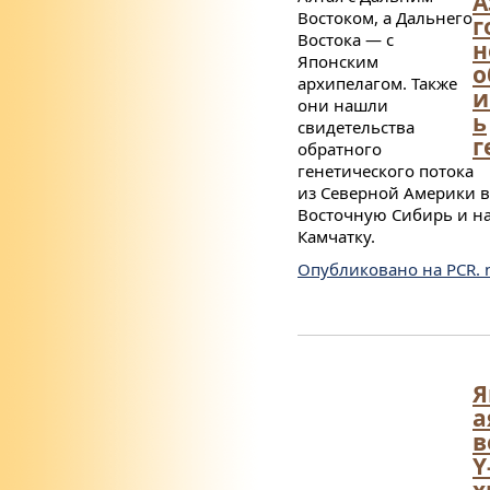
А
Востоком, а Дальнего
г
Востока — с
н
Японским
о
архипелагом. Также
и
они нашли
ь
свидетельства
г
обратного
генетического потока
из Северной Америки в
Восточную Сибирь и н
Камчатку.
Опубликовано на PCR. 
Я
а
в
Y
х