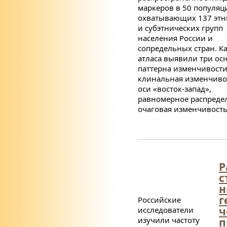
маркеров в 50 популяц
охватывающих 137 этн
и субэтнических групп
населения России и
сопредельных стран. К
атласа выявили три ос
паттерна изменчивости
клинальная изменчиво
оси «восток-запад»,
равномерное распреде
очаговая изменчивость
Р
с
н
г
Российские
ч
исследователи
изучили частоту
п