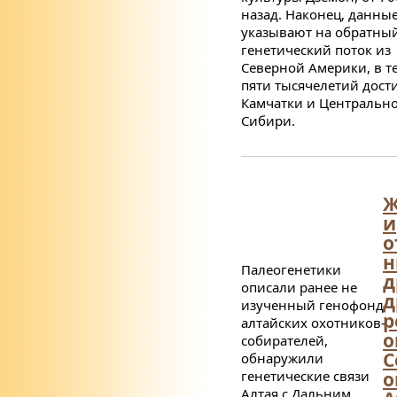
назад. Наконец, данны
указывают на обратны
генетический поток из
Северной Америки, в т
пяти тысячелетий дос
Камчатки и Центральн
Сибири.
Ж
и
о
н
Палеогенетики
д
описали ранее не
д
изученный генофонд
р
алтайских охотников-
о
собирателей,
С
обнаружили
генетические связи
о
Алтая с Дальним