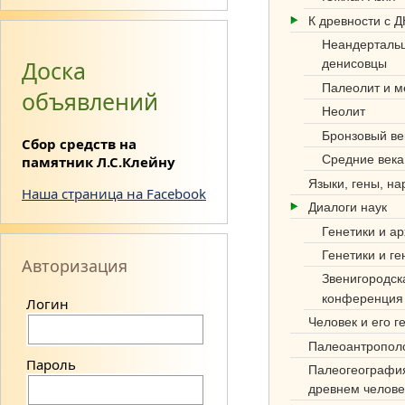
К древности с 
Неандерталь
Доска
денисовцы
Палеолит и м
объявлений
Неолит
Си
Бронзовый ве
Сбор средств на
нте
Средние века
памятник Л.С.Клейну
з
Языки, гены, н
Наша страница на Facebook
Диалоги наук
нау
Генетики и а
к
Генетики и ге
Авторизация
об
Звенигородск
конференция
Логин
этн
Человек и его г
оге
Палеоантропол
нез
Пароль
Палеогеографи
древнем челове
е