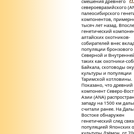
смешения древнего
североевразийского (
A
палеосибирского генет
компонентов, примерн
тысяч лет назад. Впосл
генетический компоне
алтайских охотников-
собирателей внес вклад
популяции бронзового 
Северной и Внутренней
таких как охотники-со
Байкала, скотоводы ок
культуры и популяции
Таримской котловины.
Показано, что древний
компонент Северо-Вос
Азии (
ANA
) распростра
западу на 1500 км даль
считали ранее. На Дал
Востоке обнаружен
генетический след связ
популяцией Японских 
культуры Дзёмон, от 70