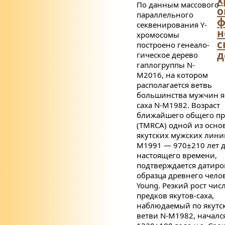
По данным массового
о
параллельного
ф
секвенирования
Y
-
н
хромосомы
с
построено генеало­
д
гическое дерево
гаплогруппы N-
M2016, на котором
располагается ветвь
большинства мужчин я
саха N-M1982. Возраст
ближайшего общего пр
(TMRCA) одной из осно
якутских мужских лини
M1991 — 970±210 лет 
настоящего времени,
подтверждается датир
образца древнего челов
Young. Резкий рост чис
предков якутов-саха,
наблюдаемый по якутс
ветви N-M1982, начался