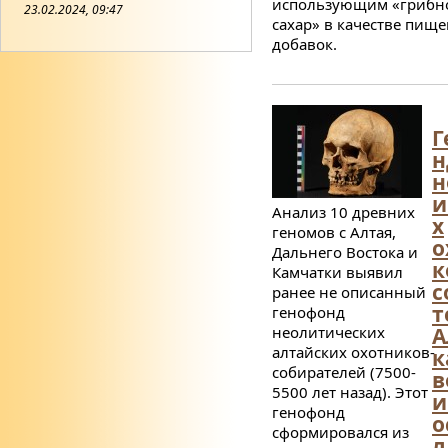
использующим «грибн
23.02.2024, 09:47
сахар» в качестве пищ
добавок.
Г
н
н
и
Анализ 10 древних
х
геномов с Алтая,
о
Дальнего Востока и
к
Камчатки выявил
с
ранее не описанный
т
генофонд
неолитических
А
алтайских охотников-
к
собирателей (7500-
в
5500 лет назад). Этот
и
генофонд
о
сформировался из
л