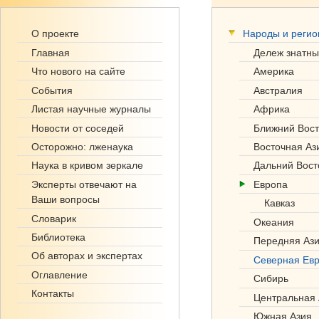
Ге
О проекте
Народы и реги
но
Главная
Дележ знатны
фо
Что нового на сайте
Америка
События
Австралия
нд
Листая научные журналы
Африка
.р
Новости от соседей
Ближний Вост
Осторожно: лженаука
Восточная Аз
ф
Наука в кривом зеркале
Дальний Вост
Эксперты отвечают на
Европа
Ваши вопросы
Кавказ
Словарик
Океания
Библиотека
Передняя Аз
Об авторах и экспертах
Северная Ев
Оглавление
Сибирь
Контакты
Центральная 
Южная Азия