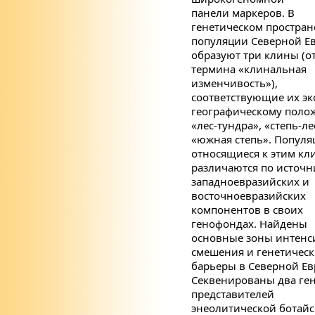
панели маркеров. В
генетическом простран
популяции Северной Е
образуют три клины (о
термина «клинальная
изменчивость»),
соответствующие их эк
географическому поло
«лес-тундра», «степь-ле
«южная степь». Популя
относящиеся к этим кл
различаются по источ
западноевразийских и
восточноевразийских
компонентов в своих
генофондах. Найдены
основные зоны интенс
смешения и генетичес
барьеры в Северной Ев
Секвенированы два ге
представителей
энеолитической ботай