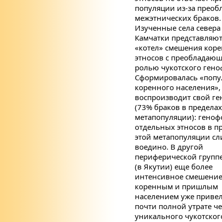
популяции из-за преоб
межэтнических браков.
Изученные села севера
Камчатки представляют
«котел» смешения кор
этносов с преобладаю
ролью чукотского гено
Сформировалась «попу
коренного населения»,
воспроизводит свой г
(73% браков в пределах
метапопуляции): гено
отдельных этносов в п
этой метапопуляции сл
воедино. В другой
периферической групп
(в Якутии) еще более
интенсивное смешение
коренным и пришлым
населением уже привел
почти полной утрате че
уникального чукотског