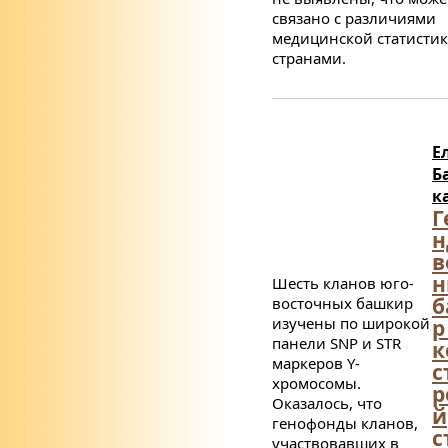
связано с различиями
медицинской статисти
странами.
Е
Б
к
Г
н
в
н
Шесть кланов юго-
б
восточных башкир
изучены по широкой
р
панели
SNP
и
STR
к
маркеров
Y
-
с
хромосомы.
р
Оказалось, что
й
генофонды кланов,
с
участвовавших в