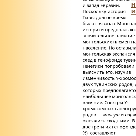
н
и запад Евразии.
и
Поскольку история
Тывы долгое время
была связана с Монгол
историки предполагаю
значительное влияние
монгольских племен на
население. Но оставила
монгольская экспансия
след в генофонде туви
Генетики попробовали
выяснить это, изучив
изменчивость
Y
-хромо
двух тувинских родов, 
которых предполагаетс
наибольшее монгольск
влияние. Спектры
Y
-
хромосомных гаплогру
родов —
монгуш
и
оорж
оказались сходными. В
две трети их генофонд
%) составляют