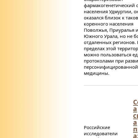
фармакогенетический с
населения Удмуртии, о
оказался близок к тако
коренного населения
Поволжья, Приуралья 
Южного Урала, но не б
отдаленных регионов. 
пределах этой террито
можно пользоваться е
протоколами при разв
персонифицированной
медицины.
С
а
с
а
Российские
п
исследователи
а