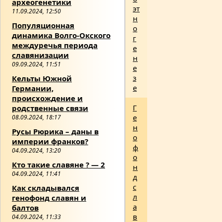
археогенетики
эт
11.09.2024, 12:50
н
Популяционная
о
динамика Волго-Окского
г
междуречья периода
е
славянизации
н
09.09.2024, 11:51
е
з
Кельты Южной
е
Германии,
происхождение и
Г
родственные связи
е
08.09.2024, 18:17
н
Русы Рюрика – даны в
о
империи франков?
ф
04.09.2024, 13:20
о
Кто такие славяне ? — 2
н
04.09.2024, 11:41
д
с
Как складывался
л
генофонд славян и
а
балтов
в
04.09.2024, 11:33