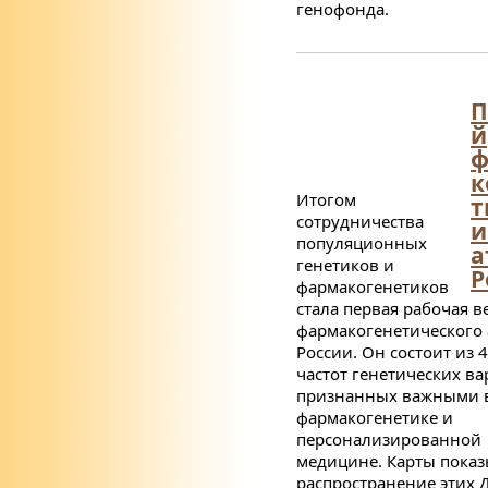
генофонда.
П
й
ф
к
Итогом
т
сотрудничества
и
популяционных
а
генетиков и
Р
фармакогенетиков
стала первая рабочая в
фармакогенетического 
России. Он состоит из 4
частот генетических ва
признанных важными 
фармакогенетике и
персонализированной
медицине. Карты пока
распространение этих 