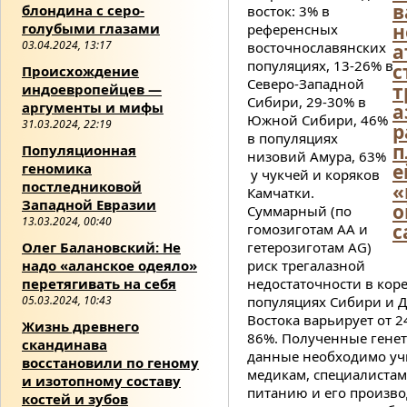
в
блондина с серо-
восток: 3% в
н
голубыми глазами
референсных
03.04.2024, 13:17
восточнославянских
а
популяциях, 13-26% в
с
Происхождение
Северо-Западной
т
индоевропейцев —
Сибири, 29-30% в
аргументы и мифы
а
Южной Сибири, 46%
31.03.2024, 22:19
р
в популяциях
п
Популяционная
низовий Амура, 63%
е
геномика
у чукчей и коряков
постледниковой
«
Камчатки.
Западной Евразии
о
Суммарный (по
13.03.2024, 00:40
с
гомозиготам АА и
гетерозиготам А
G
)
Олег Балановский: Не
риск
трегалазной
надо «аланское одеяло»
недостаточности в кор
перетягивать на себя
популяциях Сибири и 
05.03.2024, 10:43
Востока варьирует от 2
Жизнь древнего
86%. Полученные гене
скандинава
данные необходимо уч
восстановили по геному
медикам, специалистам
и изотопному составу
питанию и его произво
костей и зубов