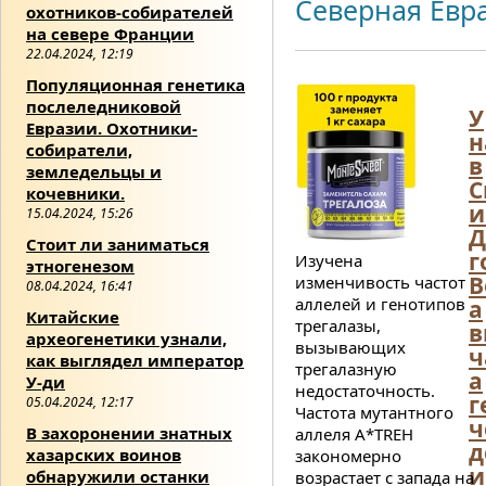
Северная Евр
охотников-собирателей
на севере Франции
22.04.2024, 12:19
Популяционная генетика
послеледниковой
У
Евразии. Охотники-
н
собиратели,
в
земледельцы и
С
кочевники.
и
15.04.2024, 15:26
Д
Стоит ли заниматься
г
Изучена
этногенезом
В
изменчивость частот
08.04.2024, 16:41
аллелей и генотипов
а
Китайские
трегалазы,
в
археогенетики узнали,
вызывающих
ч
как выглядел император
трегалазную
а
У-ди
недостаточность.
г
05.04.2024, 12:17
Частота мутантного
ч
В захоронении знатных
аллеля A*TREH
д
хазарских воинов
закономерно
и
обнаружили останки
возрастает с запада на