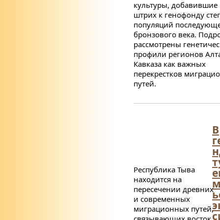
культуры, добавившие
штрих к генофонду сте
популяций последующ
бронзового века. Подр
рассмотрены генетичес
профили регионов Алта
Кавказа как важных
перекрестков миграци
путей.
В
г
н
т
Республика Тыва
е
находится на
м
пересечении древних
ь
и современных
э
миграционных путей,
с
связывающих восток