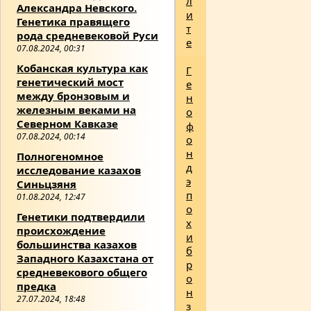
л
Александра Невского.
и
Генетика правящего
т
рода средневековой Руси
е
07.08.2024, 00:31
Кобанская культура как
Г
генетический мост
е
между бронзовым и
н
железным веками на
о
Северном Кавказе
ф
07.08.2024, 00:14
о
н
Полногеномное
д
исследование казахов
э
Синьцзяня
п
01.08.2024, 12:47
о
Генетики подтвердили
х
происхождение
и
большинства казахов
б
Западного Казахстана от
р
средневекового общего
о
предка
н
27.07.2024, 18:48
з