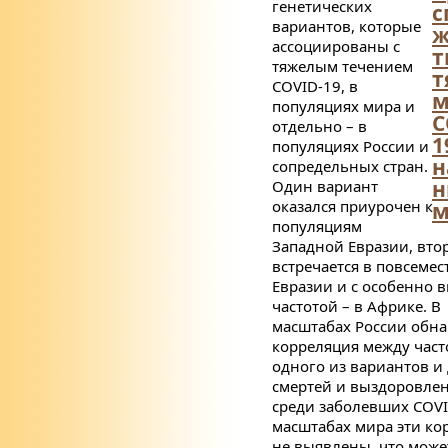
генетических
с
вариантов, которые
ж
ассоциированы с
т
тяжелым течением
т
COVID
-19, в
м
популяциях мира и
C
отдельно – в
1
популяциях России и
н
сопредельных стран.
н
Один вариант
оказался приурочен к
м
популяциям
Западной Евразии, вто
встречается в повсемес
Евразии и с особенно 
частотой – в Африке. В
масштабах России обн
корреляция между част
одного из вариантов и
смертей и выздоровле
среди заболевших
COV
масштабах мира эти ко
не выявлены, что може