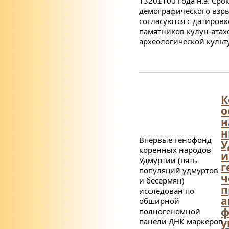
1320±100 года н.э. Сро
демографического взр
согласуются с датиров
памятников кулун-атах
археологической культ
К
о
н
н
Впервые генофонд
У
коренных народов
и
Удмуртии (пять
г
популяций удмуртов
ч
и бесермян)
п
исследован по
а
обширной
ф
полногеномной
панели ДНК-маркеров
у