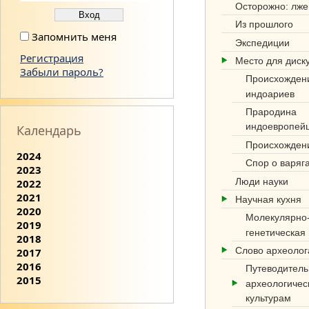
Осторожно: лже
Из прошлого
Запомнить меня
Экспедиции
Регистрация
Место для диск
Забыли пароль?
Происхожден
индоариев
Прародина
индоевропей
Календарь
Происхожден
2024
Спор о варяг
2023
Люди науки
2022
2021
Научная кухня
2020
Молекулярно
2019
генетическая
2018
Слово археоло
2017
2016
Путеводитель
2015
археологичес
культурам