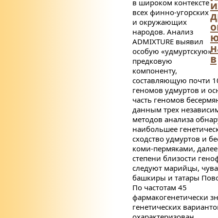
в широком контексте
и
всех финно-угорских
д
и окружающих
о
народов. Анализ
ADMIXTURE
выявил
н
особую «удмуртскую»
в
предковую
компоненту,
составляющую почти 
геномов удмуртов и о
часть геномов бесермя
данным трех независи
методов анализа обна
наибольшее генетичес
сходство удмуртов и бе
коми-пермяками, далее
степени близости гено
следуют марийцы, чув
башкиры и татары Пов
По частотам 45
фармакогенетически з
генетических варианто
охарактеризован