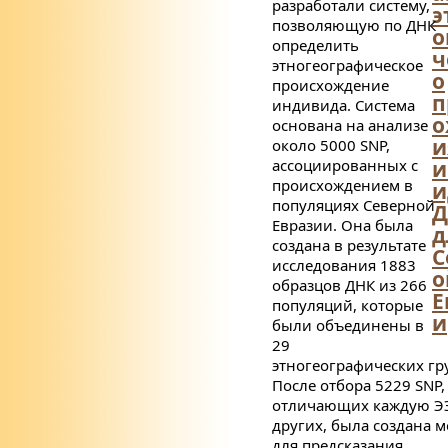
разработали систему,
э
позволяющую по ДНК
о
определить
ч
этногеографическое
о
происхождение
п
индивида. Система
о
основана на анализе
и
около 5000
SNP,
ассоциированных с
и
происхождением в
и
популяциях Северной
Д
Евразии. Она была
д
создана в результате
С
исследования 1883
о
образцов ДНК из 266
Е
популяций, которые
и
были объединены в
29
этногеографических гру
После отбора 5229
SNP,
отличающих каждую ЭЭ
других, была создана 
для предсказания