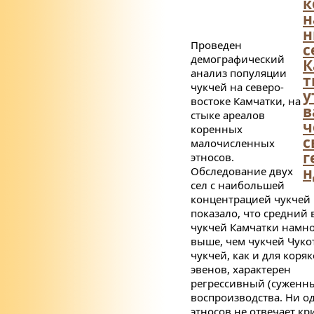
к
н
н
Проведен
с
демографический
К
анализ популяции
т
чукчей на северо-
у
востоке Камчатки, на
в
стыке ареалов
ч
коренных
с
малочисленных
г
этносов.
н
Обследование двух
сел с наибольшей
концентрацией чукчей
показало, что средний 
чукчей Камчатки намн
выше, чем чукчей Чуко
чукчей, как и для коряк
эвенов, характерен
регрессивный (суженны
воспроизводства. Ни о
этносов не отвечает к