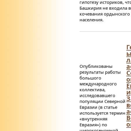
гипотезу историков, чт
Башкирия не входила в
кочевания ордынского
населения.
Г
л
а
Опубликованы
С
результаты работы
большого
о
международного
Е
коллектива,
и
исследовавшего
З
популяции Северной
в
Евразии (в статье
а
используется термин
В
«внутренняя
о
Евразия») по
широкогеномной