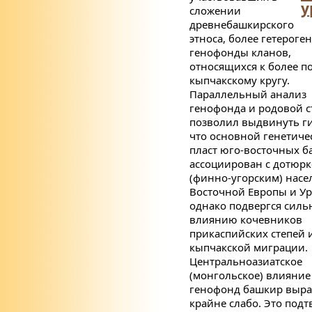
у
сложении
древнебашкирского
этноса, более гетероге
генофонды кланов,
относящихся к более п
кыпчакскому кругу.
Параллельный анализ
генофонда и родовой с
позволил выдвинуть ги
что основной генетиче
пласт юго-восточных 
ассоциирован с дотюрк
(финно-угорским) нас
Восточной Европы и Ур
однако подвергся силь
влиянию
кочевников
прикаспийских степей 
кыпчакской миграции.
Центральноазиатское
(монгольское) влияние
генофонд башкир выр
крайне слабо. Это подт