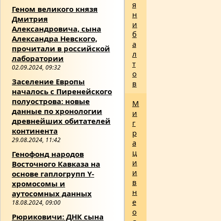
я
Геном великого князя
н
Дмитрия
и
Александровича, сына
б
Александра Невского,
а
прочитали в российской
л
лаборатории
т
02.09.2024, 09:32
о
Заселение Европы
в
началось с Пиренейского
полуострова: новые
М
данные по хронологии
и
древнейших обитателей
г
континента
р
29.08.2024, 11:42
а
ц
Генофонд народов
и
Восточного Кавказа на
и
основе гаплогрупп Y-
в
хромосомы и
н
аутосомных данных
е
18.08.2024, 09:00
о
Рюриковичи: ДНК сына