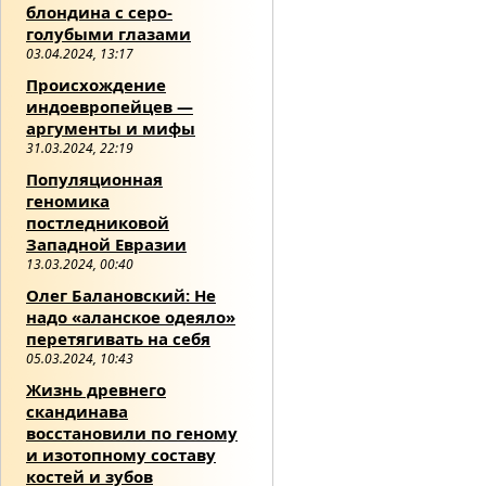
блондина с серо-
голубыми глазами
03.04.2024, 13:17
Происхождение
индоевропейцев —
аргументы и мифы
31.03.2024, 22:19
Популяционная
геномика
постледниковой
Западной Евразии
13.03.2024, 00:40
Олег Балановский: Не
надо «аланское одеяло»
перетягивать на себя
05.03.2024, 10:43
Жизнь древнего
скандинава
восстановили по геному
и изотопному составу
костей и зубов