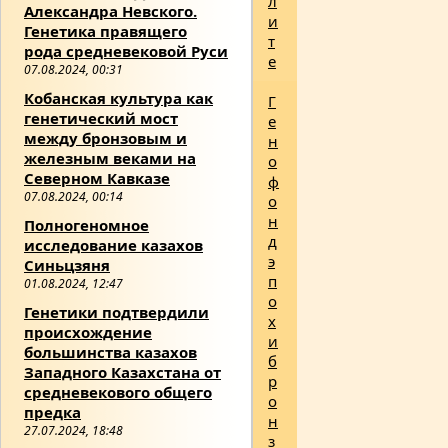
л
Александра Невского.
и
Генетика правящего
т
рода средневековой Руси
е
07.08.2024, 00:31
Кобанская культура как
Г
генетический мост
е
между бронзовым и
н
железным веками на
о
Северном Кавказе
ф
07.08.2024, 00:14
о
н
Полногеномное
д
исследование казахов
э
Синьцзяня
п
01.08.2024, 12:47
о
Генетики подтвердили
х
происхождение
и
большинства казахов
б
Западного Казахстана от
р
средневекового общего
о
предка
н
27.07.2024, 18:48
з