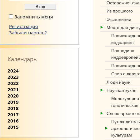
Осторожно: лже
Из прошлого
Запомнить меня
Экспедиции
Регистрация
Место для диск
Забыли пароль?
Происхожден
индоариев
Прародина
индоевропей
Календарь
Происхожден
2024
Спор о варяг
2023
Люди науки
2022
2021
Научная кухня
2020
Молекулярно
2019
генетическая
2018
Слово археоло
2017
2016
Путеводитель
2015
археологичес
культурам