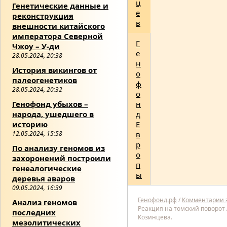
ц
Генетические данные и
е
реконструкция
в
внешности китайского
императора Северной
Г
Чжоу – У-ди
е
28.05.2024, 20:38
н
История викингов от
о
палеогенетиков
ф
28.05.2024, 20:32
о
Генофонд убыхов –
н
народа, ушедшего в
д
историю
Е
12.05.2024, 15:58
в
р
По анализу геномов из
о
захоронений построили
п
генеалогические
ы
деревья аваров
09.05.2024, 16:39
Генофонд.рф
/
Комментарии 
Анализ геномов
Реакция на томский поворот А
последних
Козинцева.
мезолитических