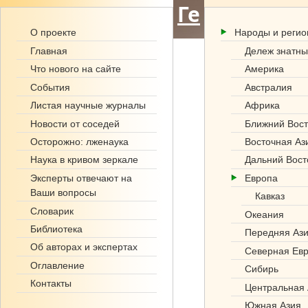
Ге
О проекте
Народы и реги
но
Главная
Дележ знатны
фо
Что нового на сайте
Америка
События
Австралия
нд
Листая научные журналы
Африка
.р
Новости от соседей
Ближний Вост
Осторожно: лженаука
Восточная Аз
ф
Наука в кривом зеркале
Дальний Вост
Эксперты отвечают на
Европа
Ваши вопросы
Кавказ
Словарик
Океания
Библиотека
Передняя Аз
Об авторах и экспертах
Северная Ев
Оглавление
Сибирь
Контакты
Центральная 
Южная Азия