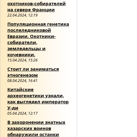
охотников-собирателей
на севере Франции
22.04.2024, 12:19
Популяционная генетика
послеледниковой
Евразии. Охотники-
собиратели,
земледельцы и
кочевники.
15.04.2024, 15:26
Стоит ли заниматься
этногенезом
08.04.2024, 16:41
Китайские
археогенетики узнали,
как выглядел император
У-ди
05.04.2024, 12:17
В захоронении знатных
хазарских воинов
обнаружили останки