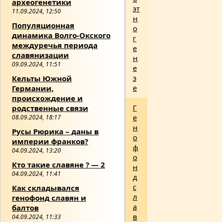
археогенетики
эт
11.09.2024, 12:50
н
Популяционная
о
динамика Волго-Окского
г
междуречья периода
е
славянизации
н
09.09.2024, 11:51
е
з
Кельты Южной
е
Германии,
происхождение и
Г
родственные связи
е
08.09.2024, 18:17
н
Русы Рюрика – даны в
о
империи франков?
ф
04.09.2024, 13:20
о
Кто такие славяне ? — 2
н
04.09.2024, 11:41
д
с
Как складывался
л
генофонд славян и
а
балтов
в
04.09.2024, 11:33