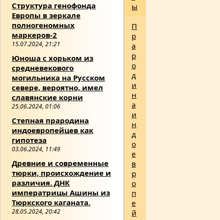
Структура генофонда
ы
Европы в зеркале
полногеномных
П
маркеров-2
р
15.07.2024, 21:21
а
р
Юноша с хорьком из
о
средневекового
д
могильника на Русском
и
севере, вероятно, имел
н
славянские корни
а
25.06.2024, 01:06
и
Степная прародина
н
индоевропейцев как
д
гипотеза
о
03.06.2024, 11:49
е
Древние и современные
в
тюрки, происхождение и
р
различия. ДНК
о
императрицы Ашины из
п
Тюркского каганата.
е
28.05.2024, 20:42
й