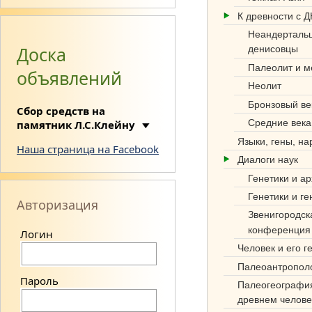
К древности с 
Неандерталь
Доска
денисовцы
Палеолит и м
объявлений
Неолит
Си
Бронзовый ве
Сбор средств на
нте
Средние века
памятник Л.С.Клейну
з
Языки, гены, н
Наша страница на Facebook
Диалоги наук
нау
Генетики и а
к
Генетики и ге
Авторизация
об
Звенигородск
конференция
Логин
этн
Человек и его г
оге
Палеоантропол
нез
Пароль
Палеогеографи
древнем челове
е