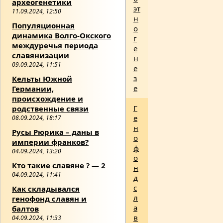
археогенетики
эт
11.09.2024, 12:50
н
Популяционная
о
динамика Волго-Окского
г
междуречья периода
е
славянизации
н
09.09.2024, 11:51
е
з
Кельты Южной
е
Германии,
происхождение и
Г
родственные связи
е
08.09.2024, 18:17
н
Русы Рюрика – даны в
о
империи франков?
ф
04.09.2024, 13:20
о
Кто такие славяне ? — 2
н
04.09.2024, 11:41
д
с
Как складывался
л
генофонд славян и
а
балтов
в
04.09.2024, 11:33