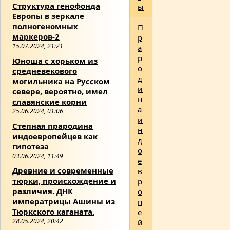
Структура генофонда
ы
Европы в зеркале
полногеномных
П
маркеров-2
р
15.07.2024, 21:21
а
р
Юноша с хорьком из
о
средневекового
д
могильника на Русском
и
севере, вероятно, имел
н
славянские корни
а
25.06.2024, 01:06
и
Степная прародина
н
индоевропейцев как
д
гипотеза
о
03.06.2024, 11:49
е
Древние и современные
в
тюрки, происхождение и
р
различия. ДНК
о
императрицы Ашины из
п
Тюркского каганата.
е
28.05.2024, 20:42
й