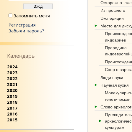
Осторожно: лже
Из прошлого
Запомнить меня
Экспедиции
Регистрация
Место для диск
Забыли пароль?
Происхожден
индоариев
Прародина
индоевропей
Календарь
Происхожден
2024
Спор о варяг
2023
Люди науки
2022
2021
Научная кухня
2020
Молекулярно
2019
генетическая
2018
Слово археоло
2017
2016
Путеводитель
2015
археологичес
культурам