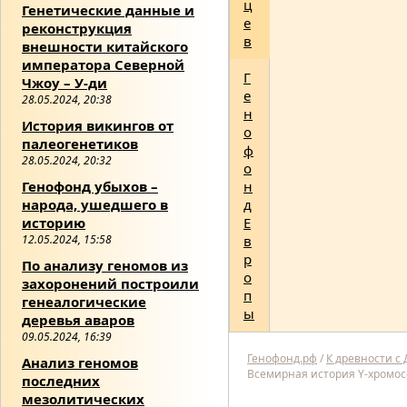
ц
Генетические данные и
е
реконструкция
в
внешности китайского
императора Северной
Г
Чжоу – У-ди
е
28.05.2024, 20:38
н
История викингов от
о
палеогенетиков
ф
28.05.2024, 20:32
о
Генофонд убыхов –
н
народа, ушедшего в
д
историю
Е
12.05.2024, 15:58
в
р
По анализу геномов из
о
захоронений построили
п
генеалогические
ы
деревья аваров
09.05.2024, 16:39
Генофонд.рф
/
К древности с
Анализ геномов
Всемирная история Y-хромо
последних
мезолитических