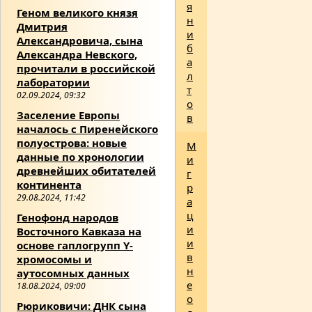
я
Геном великого князя
н
Дмитрия
и
Александровича, сына
б
Александра Невского,
а
прочитали в российской
л
лаборатории
т
02.09.2024, 09:32
о
Заселение Европы
в
началось с Пиренейского
полуострова: новые
М
данные по хронологии
и
древнейших обитателей
г
континента
р
29.08.2024, 11:42
а
ц
Генофонд народов
и
Восточного Кавказа на
и
основе гаплогрупп Y-
в
хромосомы и
н
аутосомных данных
е
18.08.2024, 09:00
о
Рюриковичи: ДНК сына