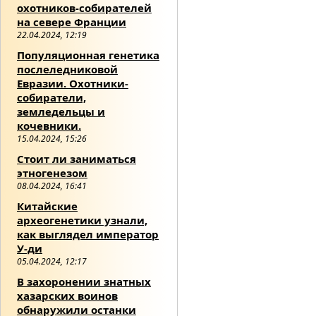
охотников-собирателей
на севере Франции
22.04.2024, 12:19
Популяционная генетика
послеледниковой
Евразии. Охотники-
собиратели,
земледельцы и
кочевники.
15.04.2024, 15:26
Стоит ли заниматься
этногенезом
08.04.2024, 16:41
Китайские
археогенетики узнали,
как выглядел император
У-ди
05.04.2024, 12:17
В захоронении знатных
хазарских воинов
обнаружили останки