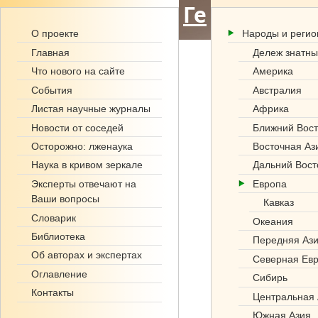
Ге
О проекте
Народы и реги
но
Главная
Дележ знатны
фо
Что нового на сайте
Америка
События
Австралия
нд
Листая научные журналы
Африка
.р
Новости от соседей
Ближний Вост
Осторожно: лженаука
Восточная Аз
ф
Наука в кривом зеркале
Дальний Вост
Эксперты отвечают на
Европа
Ваши вопросы
Кавказ
Словарик
Океания
Библиотека
Передняя Аз
Об авторах и экспертах
Северная Ев
Оглавление
Сибирь
Контакты
Центральная 
Южная Азия