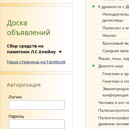
К древности с 
Неандерталь
Доска
денисовцы
Палеолит и м
объявлений
Неолит
Си
Бронзовый ве
Сбор средств на
нте
Средние века
памятник Л.С.Клейну
з
Языки, гены, н
Наша страница на Facebook
Диалоги наук
нау
Генетики и а
к
Генетики и ге
Авторизация
об
Звенигородск
конференция
Логин
этн
Человек и его г
оге
Палеоантропол
нез
Пароль
Палеогеографи
древнем челове
е