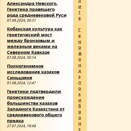
л
Александра Невского.
и
Генетика правящего
т
рода средневековой Руси
е
07.08.2024, 00:31
Кобанская культура как
Г
генетический мост
е
между бронзовым и
н
железным веками на
о
Северном Кавказе
ф
07.08.2024, 00:14
о
н
Полногеномное
д
исследование казахов
э
Синьцзяня
п
01.08.2024, 12:47
о
Генетики подтвердили
х
происхождение
и
большинства казахов
б
Западного Казахстана от
р
средневекового общего
о
предка
н
27.07.2024, 18:48
з