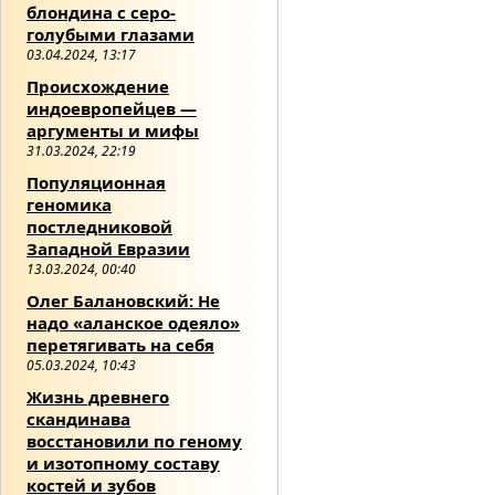
блондина с серо-
голубыми глазами
03.04.2024, 13:17
Происхождение
индоевропейцев —
аргументы и мифы
31.03.2024, 22:19
Популяционная
геномика
постледниковой
Западной Евразии
13.03.2024, 00:40
Олег Балановский: Не
надо «аланское одеяло»
перетягивать на себя
05.03.2024, 10:43
Жизнь древнего
скандинава
восстановили по геному
и изотопному составу
костей и зубов