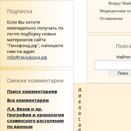
Вокруг Май
Подписка
Медицинская ге
Оглавление
Если Вы хотите
еженедельно получать по
почте подборку новых
материалов сайта
"Генофонд.рф", напишите
Поис
нам на адрес
Найти:
info@генофонд.рф
Свежие комментарии
Д
Поиск комментариев
и
Все комментарии
а
л
Л.А. Вязов и др.
о
География и хронология
г
славянского расселения
о
по данным
б