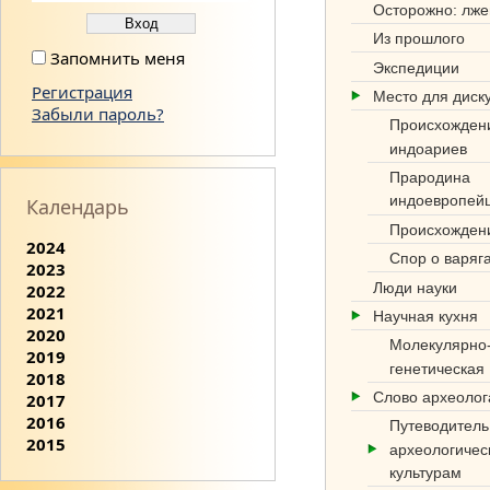
Осторожно: лже
Из прошлого
Запомнить меня
Экспедиции
Регистрация
Место для диск
Забыли пароль?
Происхожден
индоариев
Прародина
индоевропей
Календарь
Происхожден
2024
Спор о варяг
2023
Люди науки
2022
2021
Научная кухня
2020
Молекулярно
2019
генетическая
2018
Слово археоло
2017
2016
Путеводитель
2015
археологичес
культурам