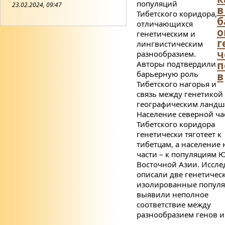
популяций
23.02.2024, 09:47
в
Тибетского коридора,
б
отличающихся
о
генетическим и
г
лингвистическим
ч
разнообразием.
п
Авторы подтвердили
барьерную роль
в
Тибетского нагорья и
связь между генетикой
географическим ландш
Население северной ча
Тибетского коридора
генетически тяготеет к
тибетцам, а население
части – к популяциям Ю
Восточной Азии. Иссле
описали две генетичес
изолированные популя
выявили неполное
соответствие между
разнообразием генов и