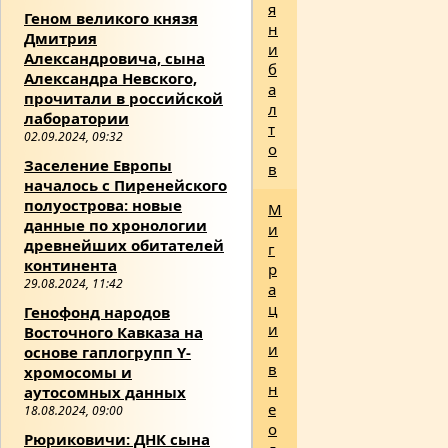
я
Геном великого князя
н
Дмитрия
и
Александровича, сына
б
Александра Невского,
а
прочитали в российской
л
лаборатории
т
02.09.2024, 09:32
о
Заселение Европы
в
началось с Пиренейского
полуострова: новые
М
данные по хронологии
и
древнейших обитателей
г
континента
р
29.08.2024, 11:42
а
ц
Генофонд народов
и
Восточного Кавказа на
и
основе гаплогрупп Y-
в
хромосомы и
н
аутосомных данных
е
18.08.2024, 09:00
о
Рюриковичи: ДНК сына