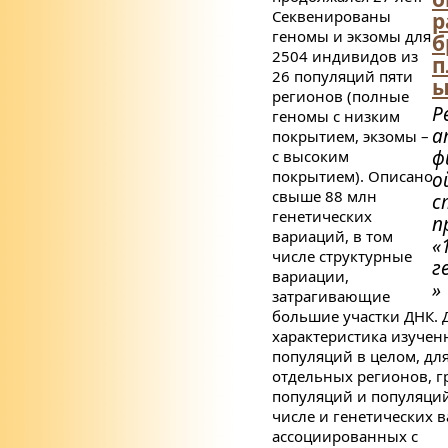
Секвенированы
р
геномы и экзомы для
б
2504 индивидов из
п
26 популяций пяти
регионов (полные
Р
геномы с низким
а
покрытием, экзомы –
ф
с высоким
покрытием). Описано
о
свыше 88 млн
с
генетических
п
вариаций, в том
«
числе структурные
г
вариации,
»
затрагивающие
большие участки ДНК. 
характеристика изучен
популяций в целом, дл
отдельных регионов, г
популяций и популяций
числе и генетических 
ассоциированных с