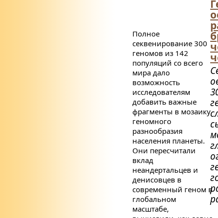
Г
о
р
Полное
б
секвенирование 300
ч
геномов из 142
ч
популяций со всего
С
мира дало
о
возможность
3
исследователям
г
добавить важные
фрагменты в мозаику
с
геномного
с
разнообразия
м
населения планеты.
г
Они пересчитали
о
вклад
г
неандертальцев и
г
денисовцев в
р
современный геном в
р
глобальном
масштабе,