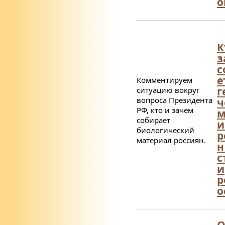
о
К
з
с
е
Комментируем
г
ситуацию вокруг
вопроса Президента
ч
РФ, кто и зачем
м
собирает
и
биологический
р
материал россиян.
н
с
и
р
о
О