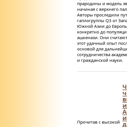
прародины и модель э
начиная с верхнего пал
Авторы проследили пут
гаплогруппы
Q
3 от Зап
Южной Азии до Европы
конкретно до популяци
ашкенази. Они считают
этот удачный опыт пос
основой для дальнейш
сотрудничества академ
и гражданской науки.
Ч
ч
в
и
А
и
Прочитав с высокой
д