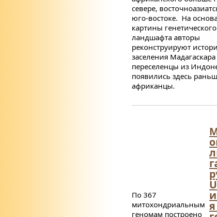
севере, восточноазиатс
юго-востоке. На основ
картины генетического
ландшафта авторы
реконструируют истор
заселения Мадагаскара
переселенцы из Индон
появились здесь раньш
африканцы.
М
о
л
г
р
U
и
По 367
я
митохондриальным
геномам построено
г