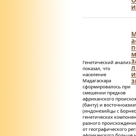
и
М
а
п
з
Генетический анализ
л
показал, что
и
население
з
Мадагаскара
сформировалось при
смешении предков
африканского происхо
(банту) и восточноазиа
(индонезийцы с Борнео
генетических компоне
разного происхождения
от географического рег
африканского больше 