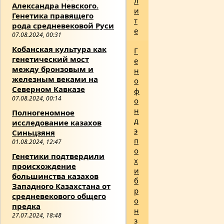
л
Александра Невского.
и
Генетика правящего
т
рода средневековой Руси
е
07.08.2024, 00:31
Кобанская культура как
Г
генетический мост
е
между бронзовым и
н
железным веками на
о
Северном Кавказе
ф
07.08.2024, 00:14
о
н
Полногеномное
д
исследование казахов
э
Синьцзяня
п
01.08.2024, 12:47
о
Генетики подтвердили
х
происхождение
и
большинства казахов
б
Западного Казахстана от
р
средневекового общего
о
предка
н
27.07.2024, 18:48
з