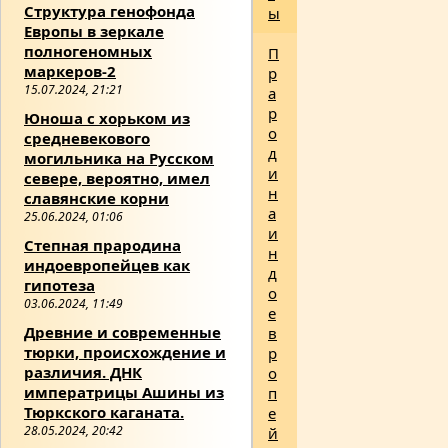
Структура генофонда
ы
Европы в зеркале
полногеномных
П
маркеров-2
р
15.07.2024, 21:21
а
р
Юноша с хорьком из
о
средневекового
д
могильника на Русском
и
севере, вероятно, имел
н
славянские корни
а
25.06.2024, 01:06
и
Степная прародина
н
индоевропейцев как
д
гипотеза
о
03.06.2024, 11:49
е
Древние и современные
в
тюрки, происхождение и
р
различия. ДНК
о
императрицы Ашины из
п
Тюркского каганата.
е
28.05.2024, 20:42
й