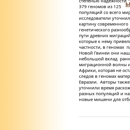
степенью надежности
ы
379 геномов из 125
популяций со всего мир
исследователи уточни
картину современного
генетического разнооб
пути древних миграций
которые к нему привел
частности, в геномах 
Новой Гвинеи они наш
небольшой вклад ран
миграционной волны 
Африки, которая не ос
следов в геномах мат
Евразии. Авторы также
уточнили время расхо
разных популяций и н
новые мишени для отб