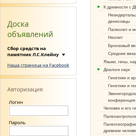
К древности с 
Неандерталь
Доска
денисовцы
Палеолит и м
объявлений
Неолит
Си
Бронзовый ве
Сбор средств на
нте
Средние века
памятник Л.С.Клейну
з
Языки, гены, н
Наша страница на Facebook
Диалоги наук
нау
Генетики и а
к
Генетики и ге
Авторизация
об
Звенигородск
конференция
Логин
этн
Человек и его г
оге
Палеоантропол
нез
Пароль
Палеогеографи
древнем челове
е