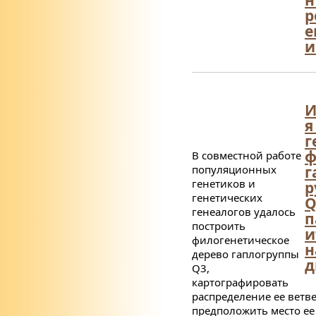
р
е
и
И
я
г
ф
В совместной работе
популяционных
г
генетиков и
р
генетических
Q
генеалогов удалось
п
построить
и
филогенетическое
н
дерево гаплогруппы
д
Q
3,
картографировать
распределение ее ветве
предположить место ее