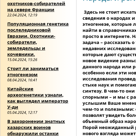
охотников-собирателей
на севере Франции
Здесь не стоит искать
22.04.2024, 12:19
сведения о народах и
Популяционная генетика
этногенезе, которые 
послеледниковой
найти в справочника
Евразии. Охотники-
просто в интернете. 
собиратели,
задача – рассказать о
земледельцы и
недавних исследован
кочевники.
которые дают сущест
15.04.2024, 15:26
новое видение разны
данного народа или р
Стоит ли заниматься
особенно если эти но
этногенезом
исследования провед
08.04.2024, 16:41
стыке наук и помогаю
Китайские
синтезу. В чем-то они
археогенетики узнали,
спорными – и мы с р
как выглядел император
услышим Ваше мнени
У-ди
чем-то и полезными:
05.04.2024, 12:17
позволят увидеть бол
В захоронении знатных
объемный образ наро
хазарских воинов
Порой неожиданный 
обнаружили останки
нового взгляда может