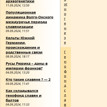
археогенетики
эт
11.09.2024, 12:50
н
Популяционная
о
динамика Волго-Окского
г
междуречья периода
е
славянизации
н
09.09.2024, 11:51
е
з
Кельты Южной
е
Германии,
происхождение и
Г
родственные связи
е
08.09.2024, 18:17
н
Русы Рюрика – даны в
о
империи франков?
ф
04.09.2024, 13:20
о
Кто такие славяне ? — 2
н
04.09.2024, 11:41
д
с
Как складывался
л
генофонд славян и
а
балтов
в
04.09.2024, 11:33