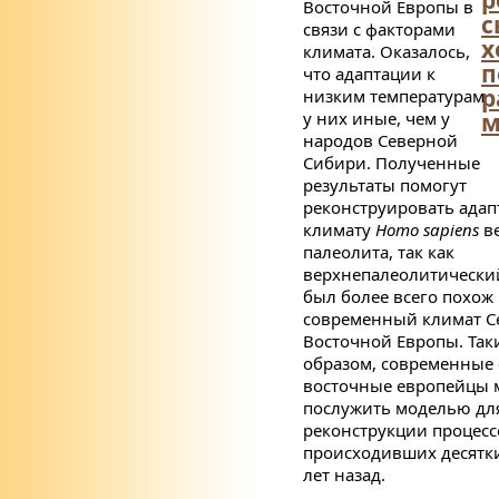
Восточной Европы в
с
связи с факторами
х
климата. Оказалось,
п
что адаптации к
р
низким температурам
у них иные, чем у
м
народов Северной
Сибири. Полученные
результаты помогут
реконструировать адап
климату
Homo
sapiens
ве
палеолита, так как
верхнепалеолитически
был более всего похож
современный климат С
Восточной Европы. Так
образом, современные 
восточные европейцы 
послужить моделью дл
реконструкции процесс
происходивших десятк
лет назад.