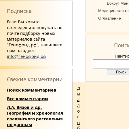
Вокруг Май
Подписка
Медицинская ге
Оглавление
Если Вы хотите
еженедельно получать по
почте подборку новых
материалов сайта
"Генофонд.рф", напишите
Поис
нам на адрес
Найти:
info@генофонд.рф
Свежие комментарии
Д
Поиск комментариев
и
Все комментарии
а
л
Л.А. Вязов и др.
о
География и хронология
г
славянского расселения
о
по данным
б