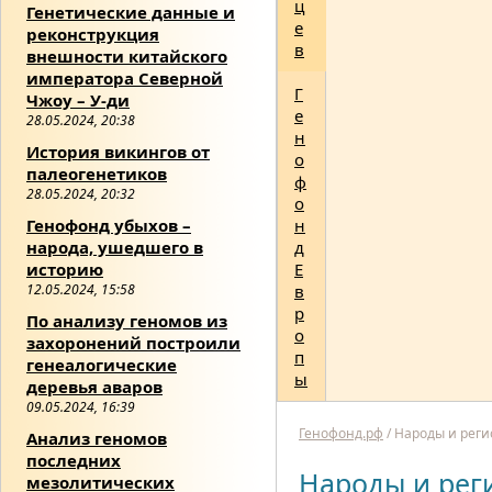
ц
Генетические данные и
е
реконструкция
в
внешности китайского
императора Северной
Г
Чжоу – У-ди
е
28.05.2024, 20:38
н
История викингов от
о
палеогенетиков
ф
28.05.2024, 20:32
о
Генофонд убыхов –
н
народа, ушедшего в
д
историю
Е
12.05.2024, 15:58
в
р
По анализу геномов из
о
захоронений построили
п
генеалогические
ы
деревья аваров
09.05.2024, 16:39
Генофонд.рф
/
Народы и рег
Анализ геномов
последних
Народы и рег
мезолитических