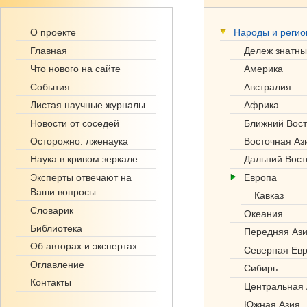
Ге
О проекте
Народы и реги
но
Главная
Дележ знатны
фо
Что нового на сайте
Америка
События
Австралия
нд
Листая научные журналы
Африка
.р
Новости от соседей
Ближний Вост
Осторожно: лженаука
Восточная Аз
ф
Наука в кривом зеркале
Дальний Вост
Эксперты отвечают на
Европа
Ваши вопросы
Кавказ
Словарик
Океания
Библиотека
Передняя Аз
Об авторах и экспертах
Северная Ев
Оглавление
Сибирь
Контакты
Центральная 
Южная Азия