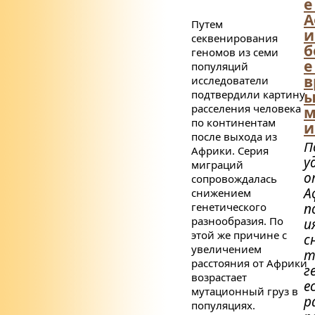
е
А
Путем
и
секвенирования
б
геномов из семи
е
популяций
в
исследователи
подтвердили картину
ы
расселения человека
м
по континентам
и
после выхода из
П
Африки. Серия
у
миграций
о
сопровождалась
А
снижением
генетического
п
разнообразия. По
и
этой же причине с
с
увеличением
т
расстояния от Африки
г
возрастает
е
мутационный груз в
р
популяциях.