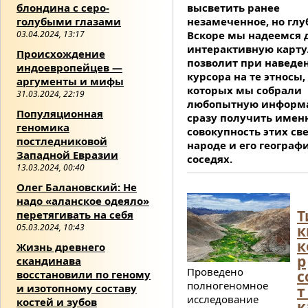
блондина с серо-
высветить ранее
голубыми глазами
незамеченное, но глу
03.04.2024, 13:17
Вскоре мы надеемся 
интерактивную карту
Происхождение
позволит при наведе
индоевропейцев —
курсора на те этносы,
аргументы и мифы
которых мы собрали
31.03.2024, 22:19
любопытную информ
Популяционная
сразу получить имен
геномика
совокупность этих св
постледниковой
народе и его географ
Западной Евразии
соседях.
13.03.2024, 00:40
Олег Балановский: Не
надо «аланское одеяло»
Т
перетягивать на себя
к
05.03.2024, 10:43
к
Жизнь древнего
р
скандинава
Проведено
с
восстановили по геному
полногеномное
и изотопному составу
т
исследование
костей и зубов
к