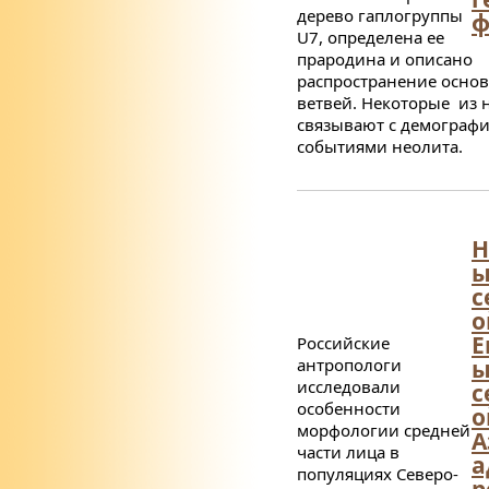
дерево гаплогруппы
ф
U7, определена ее
прародина и описано
распространение осно
ветвей. Некоторые из 
связывают с демограф
событиями неолита.
Н
с
о
Е
Российские
антропологи
ы
исследовали
с
особенности
о
морфологии средней
А
части лица в
а
популяциях Северо-
р