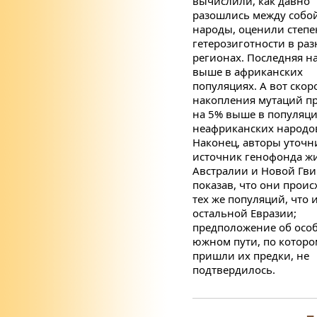
вычислили, как давно
разошлись между собо
народы, оценили степе
гетерозиготности в ра
регионах. Последняя н
выше в африканских
популяциях. А вот скор
накопления мутаций п
на 5% выше в популяц
неафриканских народо
Наконец, авторы уточн
источник генофонда ж
Австралии и Новой Гви
показав, что они проис
тех же популяций, что 
остальной Евразии;
предположение об осо
южном пути, по которо
пришли их предки, не
подтвердилось.