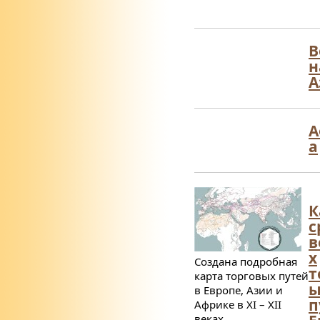
В
н
А
А
а
К
с
в
х
Cоздана подробная
т
карта торговых путей
ы
в Европе, Азии и
п
Африке в
XI –
XII
веках.