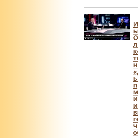
И
ь
О
л
к
т
н
«
ь
п
м
и
и
в
г
ч
о