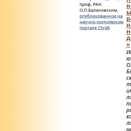
проф. РАН
н
О.П.Балановским,
ы
опубликованное на
р
научно-популярном
н
портале Сhrdk
н
д
»
И
ю
О
Б
с
т
и
л
п
р
к
л
н