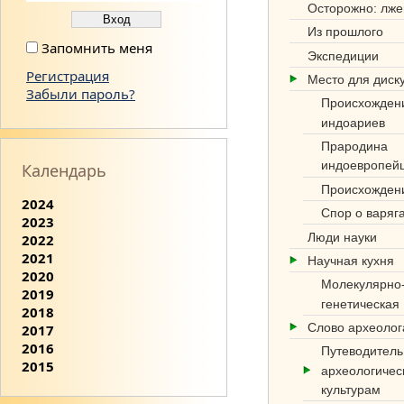
Осторожно: лже
Из прошлого
Запомнить меня
Экспедиции
Регистрация
Место для диск
Забыли пароль?
Происхожден
индоариев
Прародина
индоевропей
Календарь
Происхожден
2024
Спор о варяг
2023
Люди науки
2022
2021
Научная кухня
2020
Молекулярно
2019
генетическая
2018
Слово археоло
2017
2016
Путеводитель
2015
археологичес
культурам