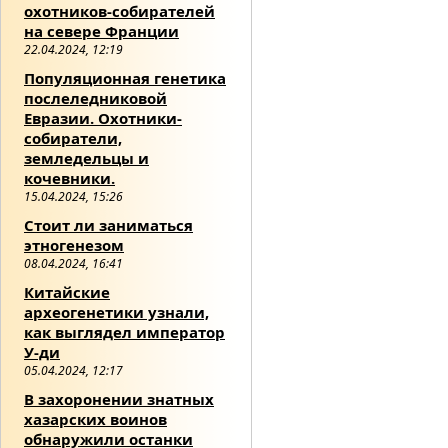
охотников-собирателей
на севере Франции
22.04.2024, 12:19
Популяционная генетика
послеледниковой
Евразии. Охотники-
собиратели,
земледельцы и
кочевники.
15.04.2024, 15:26
Стоит ли заниматься
этногенезом
08.04.2024, 16:41
Китайские
археогенетики узнали,
как выглядел император
У-ди
05.04.2024, 12:17
В захоронении знатных
хазарских воинов
обнаружили останки