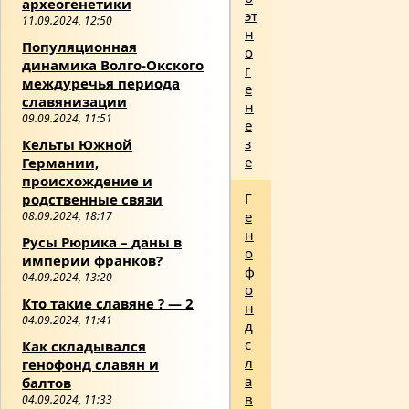
археогенетики
эт
11.09.2024, 12:50
н
Популяционная
о
динамика Волго-Окского
г
междуречья периода
е
славянизации
н
09.09.2024, 11:51
е
з
Кельты Южной
е
Германии,
происхождение и
Г
родственные связи
е
08.09.2024, 18:17
н
Русы Рюрика – даны в
о
империи франков?
ф
04.09.2024, 13:20
о
Кто такие славяне ? — 2
н
04.09.2024, 11:41
д
с
Как складывался
л
генофонд славян и
а
балтов
в
04.09.2024, 11:33