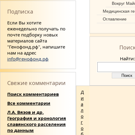
Вокруг Май
Подписка
Медицинская ге
Оглавление
Если Вы хотите
еженедельно получать по
почте подборку новых
материалов сайта
"Генофонд.рф", напишите
Поис
нам на адрес
Найти:
info@генофонд.рф
Свежие комментарии
Д
Поиск комментариев
и
Все комментарии
а
л
Л.А. Вязов и др.
о
География и хронология
г
славянского расселения
о
по данным
б