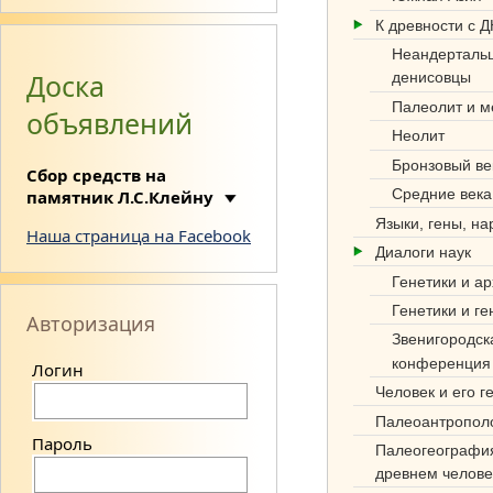
К древности с 
Неандерталь
Доска
денисовцы
Палеолит и м
объявлений
Неолит
Си
Бронзовый ве
Сбор средств на
нте
Средние века
памятник Л.С.Клейну
з
Языки, гены, н
Наша страница на Facebook
Диалоги наук
нау
Генетики и а
к
Генетики и ге
Авторизация
об
Звенигородск
конференция
Логин
этн
Человек и его г
оге
Палеоантропол
нез
Пароль
Палеогеографи
древнем челове
е