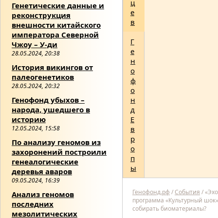
ц
Генетические данные и
е
реконструкция
в
внешности китайского
императора Северной
Г
Чжоу – У-ди
е
28.05.2024, 20:38
н
История викингов от
о
палеогенетиков
ф
28.05.2024, 20:32
о
Генофонд убыхов –
н
народа, ушедшего в
д
историю
Е
12.05.2024, 15:58
в
р
По анализу геномов из
о
захоронений построили
п
генеалогические
ы
деревья аваров
09.05.2024, 16:39
Генофонд.рф
/
События
/
«Эхо
Анализ геномов
программа «Культурный шок»
последних
собирать биоматериалы?
мезолитических