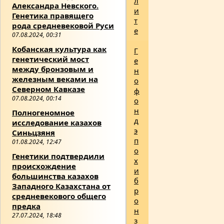
л
Александра Невского.
и
Генетика правящего
т
рода средневековой Руси
е
07.08.2024, 00:31
Кобанская культура как
Г
генетический мост
е
между бронзовым и
н
железным веками на
о
Северном Кавказе
ф
07.08.2024, 00:14
о
н
Полногеномное
д
исследование казахов
э
Синьцзяня
п
01.08.2024, 12:47
о
Генетики подтвердили
х
происхождение
и
большинства казахов
б
Западного Казахстана от
р
средневекового общего
о
предка
н
27.07.2024, 18:48
з