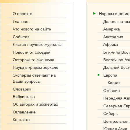
Ге
О проекте
Народы и реги
но
Главная
Дележ знатны
фо
Что нового на сайте
Америка
События
Австралия
нд
Листая научные журналы
Африка
.р
Новости от соседей
Ближний Вост
Осторожно: лженаука
Восточная Аз
ф
Наука в кривом зеркале
Дальний Вост
Эксперты отвечают на
Европа
Ваши вопросы
Кавказ
Словарик
Океания
Библиотека
Передняя Аз
Об авторах и экспертах
Северная Ев
Оглавление
Сибирь
Контакты
Центральная 
Южная Азия