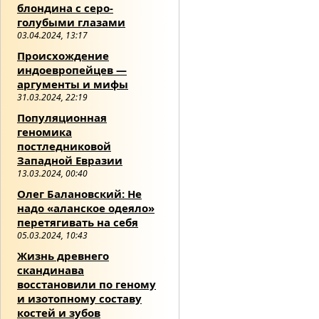
блондина с серо-
голубыми глазами
03.04.2024, 13:17
Происхождение
индоевропейцев —
аргументы и мифы
31.03.2024, 22:19
Популяционная
геномика
постледниковой
Западной Евразии
13.03.2024, 00:40
Олег Балановский: Не
надо «аланское одеяло»
перетягивать на себя
05.03.2024, 10:43
Жизнь древнего
скандинава
восстановили по геному
и изотопному составу
костей и зубов