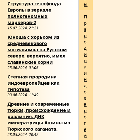
Структура генофонда
ы
Европы в зеркале
полногеномных
П
маркеров-2
р
15.07.2024, 21:21
а
р
Юноша с хорьком из
о
средневекового
д
могильника на Русском
и
севере, вероятно, имел
н
славянские корни
а
25.06.2024, 01:06
и
Степная прародина
н
индоевропейцев как
д
гипотеза
о
03.06.2024, 11:49
е
Древние и современные
в
тюрки, происхождение и
р
различия. ДНК
о
императрицы Ашины из
п
Тюркского каганата.
е
28.05.2024, 20:42
й