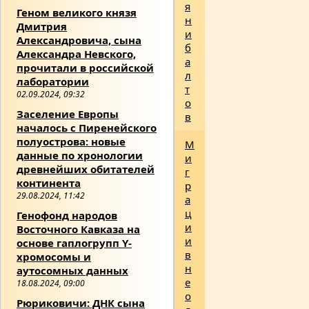
я
Геном великого князя
н
Дмитрия
и
Александровича, сына
б
Александра Невского,
а
прочитали в российской
л
лаборатории
т
02.09.2024, 09:32
о
Заселение Европы
в
началось с Пиренейского
полуострова: новые
М
данные по хронологии
и
древнейших обитателей
г
континента
р
29.08.2024, 11:42
а
ц
Генофонд народов
и
Восточного Кавказа на
и
основе гаплогрупп Y-
в
хромосомы и
н
аутосомных данных
е
18.08.2024, 09:00
о
Рюриковичи: ДНК сына