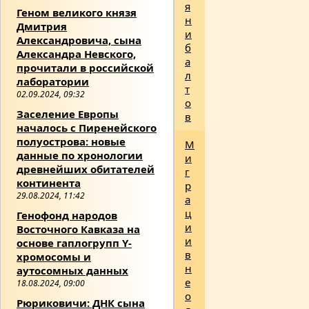
я
Геном великого князя
н
Дмитрия
и
Александровича, сына
б
Александра Невского,
а
прочитали в российской
л
лаборатории
т
02.09.2024, 09:32
о
Заселение Европы
в
началось с Пиренейского
полуострова: новые
М
данные по хронологии
и
древнейших обитателей
г
континента
р
29.08.2024, 11:42
а
ц
Генофонд народов
и
Восточного Кавказа на
и
основе гаплогрупп Y-
в
хромосомы и
н
аутосомных данных
е
18.08.2024, 09:00
о
Рюриковичи: ДНК сына