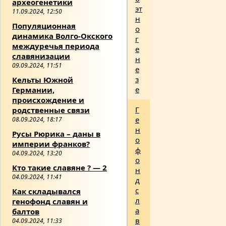
археогенетики
эт
11.09.2024, 12:50
н
Популяционная
о
динамика Волго-Окского
г
междуречья периода
е
славянизации
н
09.09.2024, 11:51
е
з
Кельты Южной
е
Германии,
происхождение и
Г
родственные связи
е
08.09.2024, 18:17
н
Русы Рюрика – даны в
о
империи франков?
ф
04.09.2024, 13:20
о
Кто такие славяне ? — 2
н
04.09.2024, 11:41
д
с
Как складывался
л
генофонд славян и
а
балтов
в
04.09.2024, 11:33