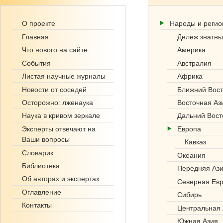
Ге
О проекте
Народы и реги
но
Главная
Дележ знатны
фо
Что нового на сайте
Америка
События
Австралия
нд
Листая научные журналы
Африка
.р
Новости от соседей
Ближний Вост
Осторожно: лженаука
Восточная Аз
ф
Наука в кривом зеркале
Дальний Вост
Эксперты отвечают на
Европа
Ваши вопросы
Кавказ
Словарик
Океания
Библиотека
Передняя Аз
Об авторах и экспертах
Северная Ев
Оглавление
Сибирь
Контакты
Центральная 
Южная Азия