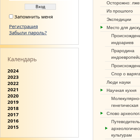
Осторожно: лже
Из прошлого
Запомнить меня
Экспедиции
Регистрация
Место для диск
Забыли пароль?
Происхожден
индоариев
Прародина
индоевропей
Календарь
Происхожден
2024
Спор о варяг
2023
Люди науки
2022
2021
Научная кухня
2020
Молекулярно
2019
генетическая
2018
Слово археоло
2017
2016
Путеводитель
2015
археологичес
культурам