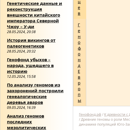
ц
Генетические данные и
е
реконструкция
в
внешности китайского
императора Северной
Г
Чжоу – У-ди
е
28.05.2024, 20:38
н
История викингов от
о
палеогенетиков
ф
28.05.2024, 20:32
о
Генофонд убыхов –
н
народа, ушедшего в
д
историю
Е
12.05.2024, 15:58
в
р
По анализу геномов из
о
захоронений построили
п
генеалогические
ы
деревья аваров
09.05.2024, 16:39
Генофонд.рф
/
К древности с
Анализ геномов
/
Древние геномы о роли Ме
последних
динамике популяций Юго-За
мезолитических