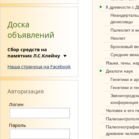
К древности с 
Неандерталь
Доска
денисовцы
Палеолит и м
объявлений
Неолит
Си
Бронзовый ве
Сбор средств на
нте
Средние века
памятник Л.С.Клейну
з
Языки, гены, н
Наша страница на Facebook
Диалоги наук
нау
Генетики и а
к
Генетики и ге
Авторизация
об
Звенигородск
конференция
Логин
этн
Человек и его г
оге
Палеоантропол
нез
Пароль
Палеогеографи
древнем челове
е