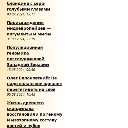
блондина с серо-
голубыми глазами
03.04.2024, 13:17
Происхождение
индоевропейцев —
аргументы и мифы
31.03.2024, 22:19
Популяционная
геномика
постледниковой
Западной Евразии
13.03.2024, 00:40
Олег Балановский: Не
надо «аланское одеяло»
перетягивать на себя
05.03.2024, 10:43
Жизнь древнего
скандинава
восстановили по геному
и изотопному составу
костей и зубов