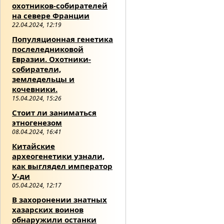
охотников-собирателей
на севере Франции
22.04.2024, 12:19
Популяционная генетика
послеледниковой
Евразии. Охотники-
собиратели,
земледельцы и
кочевники.
15.04.2024, 15:26
Стоит ли заниматься
этногенезом
08.04.2024, 16:41
Китайские
археогенетики узнали,
как выглядел император
У-ди
05.04.2024, 12:17
В захоронении знатных
хазарских воинов
обнаружили останки