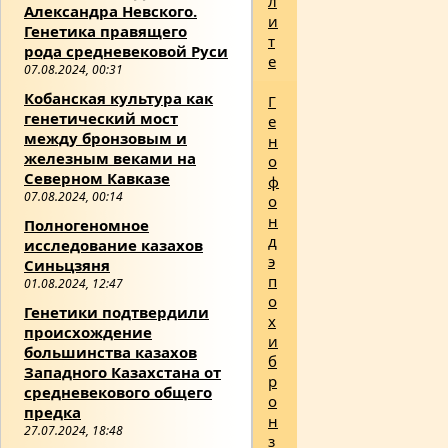
л
Александра Невского.
и
Генетика правящего
т
рода средневековой Руси
е
07.08.2024, 00:31
Кобанская культура как
Г
генетический мост
е
между бронзовым и
н
железным веками на
о
Северном Кавказе
ф
07.08.2024, 00:14
о
н
Полногеномное
д
исследование казахов
э
Синьцзяня
п
01.08.2024, 12:47
о
Генетики подтвердили
х
происхождение
и
большинства казахов
б
Западного Казахстана от
р
средневекового общего
о
предка
н
27.07.2024, 18:48
з