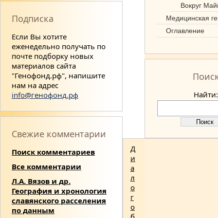
Вокруг Май
Подписка
Медицинская ге
Оглавление
Если Вы хотите
еженедельно получать по
почте подборку новых
материалов сайта
"Генофонд.рф", напишите
Поис
нам на адрес
Найти:
info@генофонд.рф
Свежие комментарии
Д
Поиск комментариев
и
Все комментарии
а
л
Л.А. Вязов и др.
о
География и хронология
г
славянского расселения
о
по данным
б