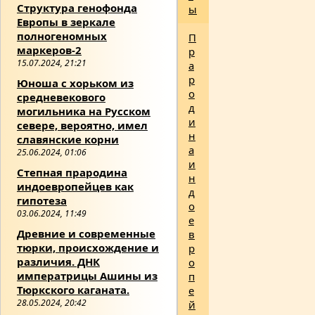
Структура генофонда
ы
Европы в зеркале
полногеномных
П
маркеров-2
р
15.07.2024, 21:21
а
р
Юноша с хорьком из
о
средневекового
д
могильника на Русском
и
севере, вероятно, имел
н
славянские корни
а
25.06.2024, 01:06
и
Степная прародина
н
индоевропейцев как
д
гипотеза
о
03.06.2024, 11:49
е
Древние и современные
в
тюрки, происхождение и
р
различия. ДНК
о
императрицы Ашины из
п
Тюркского каганата.
е
28.05.2024, 20:42
й