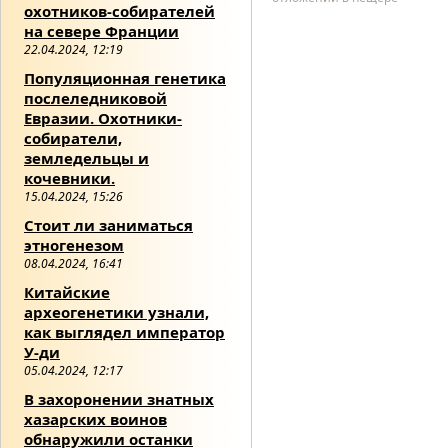
охотников-собирателей
на севере Франции
22.04.2024, 12:19
Популяционная генетика
послеледниковой
Евразии. Охотники-
собиратели,
земледельцы и
кочевники.
15.04.2024, 15:26
Стоит ли заниматься
этногенезом
08.04.2024, 16:41
Китайские
археогенетики узнали,
как выглядел император
У-ди
05.04.2024, 12:17
В захоронении знатных
хазарских воинов
обнаружили останки