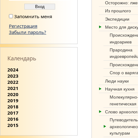
Осторожно: лже
Из прошлого
Запомнить меня
Экспедиции
Регистрация
Место для диск
Забыли пароль?
Происхожден
индоариев
Прародина
индоевропей
Календарь
Происхожден
2024
Спор о варяг
2023
Люди науки
2022
2021
Научная кухня
2020
Молекулярно
2019
генетическая
2018
Слово археоло
2017
2016
Путеводитель
2015
археологичес
культурам