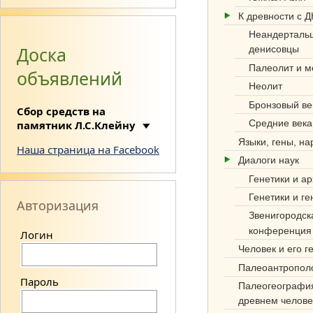
К древности с 
Неандерталь
Доска
денисовцы
Палеолит и м
объявлений
Неолит
Си
Бронзовый ве
Сбор средств на
нте
Средние века
памятник Л.С.Клейну
з
Языки, гены, н
Наша страница на Facebook
Диалоги наук
нау
Генетики и а
к
Генетики и ге
Авторизация
об
Звенигородск
конференция
Логин
этн
Человек и его г
оге
Палеоантропол
нез
Пароль
Палеогеографи
древнем челове
е