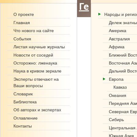
Ге
О проекте
Народы и реги
но
Главная
Дележ знатны
фо
Что нового на сайте
Америка
События
Австралия
нд
Листая научные журналы
Африка
.р
Новости от соседей
Ближний Вост
Осторожно: лженаука
Восточная Аз
ф
Наука в кривом зеркале
Дальний Вост
Эксперты отвечают на
Европа
Ваши вопросы
Кавказ
Словарик
Океания
Библиотека
Передняя Аз
Об авторах и экспертах
Северная Ев
Оглавление
Сибирь
Контакты
Центральная 
Южная Азия