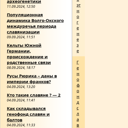
археогенетики
эт
11.09.2024, 12:50
н
Популяционная
о
динамика Волго-Окского
г
междуречья периода
е
славянизации
н
09.09.2024, 11:51
е
з
Кельты Южной
е
Германии,
происхождение и
Г
родственные связи
е
08.09.2024, 18:17
н
Русы Рюрика – даны в
о
империи франков?
ф
04.09.2024, 13:20
о
Кто такие славяне ? — 2
н
04.09.2024, 11:41
д
с
Как складывался
л
генофонд славян и
а
балтов
в
04.09.2024, 11:33