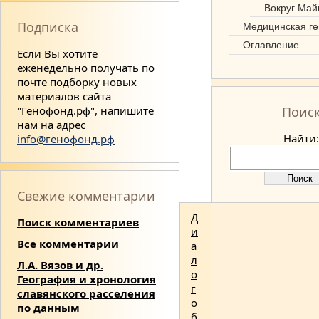
Вокруг Май
Подписка
Медицинская ге
Оглавление
Если Вы хотите
еженедельно получать по
почте подборку новых
материалов сайта
"Генофонд.рф", напишите
Поис
нам на адрес
Найти:
info@генофонд.рф
Свежие комментарии
Д
Поиск комментариев
и
Все комментарии
а
л
Л.А. Вязов и др.
о
География и хронология
г
славянского расселения
о
по данным
б