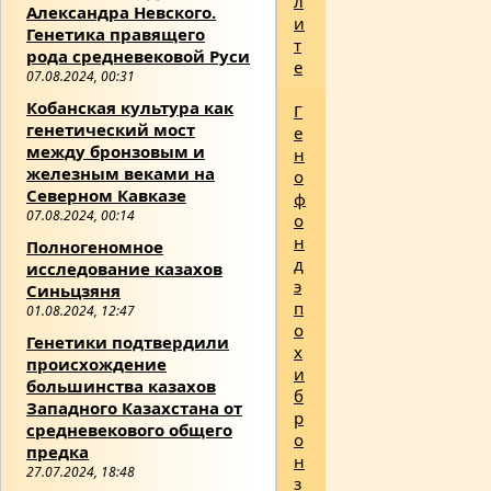
л
Александра Невского.
и
Генетика правящего
т
рода средневековой Руси
е
07.08.2024, 00:31
Кобанская культура как
Г
генетический мост
е
между бронзовым и
н
железным веками на
о
Северном Кавказе
ф
07.08.2024, 00:14
о
н
Полногеномное
д
исследование казахов
э
Синьцзяня
п
01.08.2024, 12:47
о
Генетики подтвердили
х
происхождение
и
большинства казахов
б
Западного Казахстана от
р
средневекового общего
о
предка
н
27.07.2024, 18:48
з