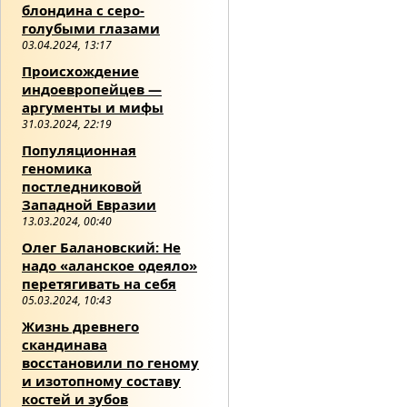
блондина с серо-
голубыми глазами
03.04.2024, 13:17
Происхождение
индоевропейцев —
аргументы и мифы
31.03.2024, 22:19
Популяционная
геномика
постледниковой
Западной Евразии
13.03.2024, 00:40
Олег Балановский: Не
надо «аланское одеяло»
перетягивать на себя
05.03.2024, 10:43
Жизнь древнего
скандинава
восстановили по геному
и изотопному составу
костей и зубов