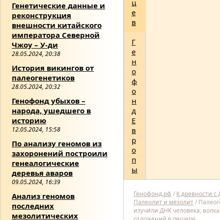
ц
Генетические данные и
е
реконструкция
в
внешности китайского
императора Северной
Г
Чжоу – У-ди
е
28.05.2024, 20:38
н
История викингов от
о
палеогенетиков
ф
28.05.2024, 20:32
о
Генофонд убыхов –
н
народа, ушедшего в
д
историю
Е
12.05.2024, 15:58
в
р
По анализу геномов из
о
захоронений построили
п
генеалогические
ы
деревья аваров
09.05.2024, 16:39
Генофонд.рф
/
К древности с
Анализ геномов
Палеолит и мезолит
/
Палеог
последних
изучили ДНК человека, волка
мезолитических
отложений в пещере