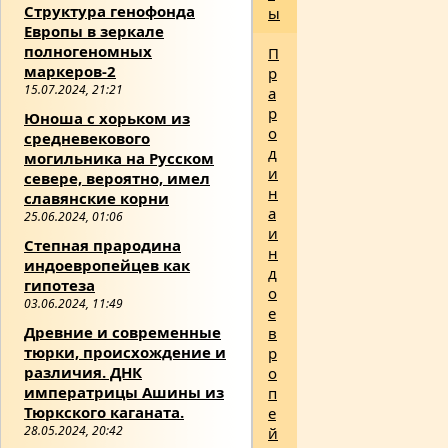
Структура генофонда
ы
Европы в зеркале
полногеномных
П
маркеров-2
р
15.07.2024, 21:21
а
р
Юноша с хорьком из
о
средневекового
д
могильника на Русском
и
севере, вероятно, имел
н
славянские корни
а
25.06.2024, 01:06
и
Степная прародина
н
индоевропейцев как
д
гипотеза
о
03.06.2024, 11:49
е
Древние и современные
в
тюрки, происхождение и
р
различия. ДНК
о
императрицы Ашины из
п
Тюркского каганата.
е
28.05.2024, 20:42
й