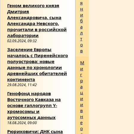
я
Геном великого князя
н
Дмитрия
и
Александровича, сына
б
Александра Невского,
а
прочитали в российской
л
лаборатории
т
02.09.2024, 09:32
о
Заселение Европы
в
началось с Пиренейского
полуострова: новые
М
данные по хронологии
и
древнейших обитателей
г
континента
р
29.08.2024, 11:42
а
ц
Генофонд народов
и
Восточного Кавказа на
и
основе гаплогрупп Y-
в
хромосомы и
н
аутосомных данных
е
18.08.2024, 09:00
о
Рюриковичи: ДНК сына