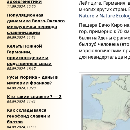
археогенетики
Лейпциге, Германия, 
11.09.2024, 12:50
многих других стран.
Популяционная
Nature
и
Nature Ecolog
динамика Волго-Окского
Пещера Бачо Киро нах
междуречья периода
гор, примерно к 70 км 
славянизации
были найдены фрагмен
09.09.2024, 11:51
был зуб человека (вт
Кельты Южной
морфологическим при
Германии,
для неандертальца и 
происхождение и
родственные связи
08.09.2024, 18:17
Русы Рюрика – даны в
империи франков?
04.09.2024, 13:20
Кто такие славяне ? — 2
04.09.2024, 11:41
Как складывался
генофонд славян и
балтов
04.09.2024, 11:33