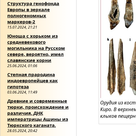
Структура генофонда
Европы в зеркале
полногеномных
маркеров-2
15.07.2024, 21:21
Юноша с хорьком из
средневекового
могильника на Русском
севере, вероятно, имел
славянские корни
25.06.2024, 01:06
Степная прародина
индоевропейцев как
гипотеза
03.06.2024, 11:49
Древние и современные
Орудия из кос
тюрки, происхождение и
Киро. В верхне
различия. ДНК
клыков пещерн
императрицы Ашины из
Тюркского каганата.
28.05.2024, 20:42