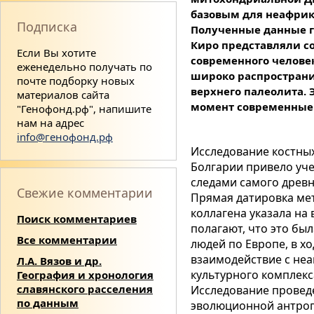
базовым для неафрик
Подписка
Полученные данные г
Киро представляли с
Если Вы хотите
современного человек
еженедельно получать по
широко распростран
почте подборку новых
верхнего палеолита.
материалов сайта
момент современные 
"Генофонд.рф", напишите
нам на адрес
info@генофонд.рф
Исследование костных
Болгарии привело уче
следами самого древ
Свежие комментарии
Прямая датировка ме
коллагена указала на 
Поиск комментариев
полагают, что это бы
Все комментарии
людей по Европе, в х
взаимодействие с не
Л.А. Вязов и др.
культурного комплекс
География и хронология
славянского расселения
Исследование провед
по данным
эволюционной антроп