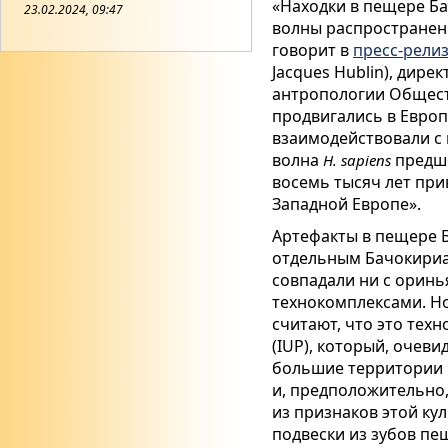
«Находки в пещере Ба
23.02.2024, 09:47
волны распростране
говорит в
пресс-релиз
Jacques Hublin), дир
антропологии Общест
продвигались в Европ
взаимодействовали с
волна
предше
H
.
sapiens
восемь тысяч лет при
Западной Европе».
Артефакты в пещере 
отдельным Бачокириа
совпадали ни с оринь
технокомплексами. Н
считают, что это тех
(IUP), который, очеви
большие территории Е
и, предположительно,
из признаков этой ку
подвески из зубов пе