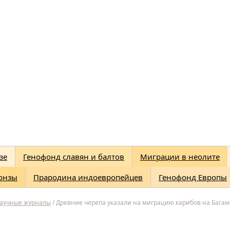
зе
Генофонд славян и балтов
Миграции в неолите
онзы
Прародина индоевропейцев
Генофонд Европы
научные журналы
/
Древние черепа указали на миграцию карибов на Багам