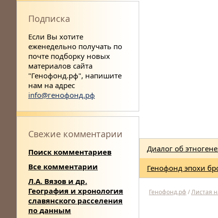
Подписка
Если Вы хотите
еженедельно получать по
почте подборку новых
материалов сайта
"Генофонд.рф", напишите
нам на адрес
info@генофонд.рф
Свежие комментарии
Диалог об этногене
Поиск комментариев
Все комментарии
Генофонд эпохи бр
Л.А. Вязов и др.
География и хронология
Генофонд.рф
/
Листая 
славянского расселения
по данным