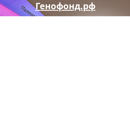
Генофонд.рф
Синтез наук об этногенезе