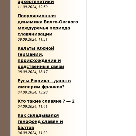
археогенетики
11.09.2024, 12:50
Популяционная
динамика Волго-Окского
междуречья периода
славянизации
09.09.2024, 11:51
Кельты Южной
Германии,
происхождение и
родственные связи
08.09.2024, 18:17
Русы Рюрика – даны в
империи франков?
04.09.2024, 13:20
Кто такие славяне ? — 2
04.09.2024, 11:41
Как складывался
генофонд славян и
балтов
04.09.2024, 11:33