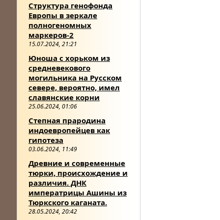
Структура генофонда
Европы в зеркале
полногеномных
маркеров-2
15.07.2024, 21:21
Юноша с хорьком из
средневекового
могильника на Русском
севере, вероятно, имел
славянские корни
25.06.2024, 01:06
Степная прародина
индоевропейцев как
гипотеза
03.06.2024, 11:49
Древние и современные
тюрки, происхождение и
различия. ДНК
императрицы Ашины из
Тюркского каганата.
28.05.2024, 20:42