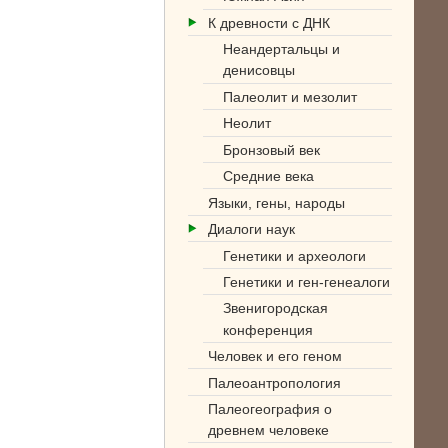
К древности с ДНК
Неандертальцы и
денисовцы
Палеолит и мезолит
Неолит
Бронзовый век
Средние века
Языки, гены, народы
Диалоги наук
Генетики и археологи
Генетики и ген-генеалоги
Звенигородская
конференция
Человек и его геном
Палеоантропология
Палеогеография о
древнем человеке