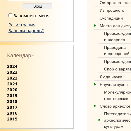
Осторожно: лже
Из прошлого
Запомнить меня
Экспедиции
Регистрация
Место для диск
Забыли пароль?
Происхожден
индоариев
Прародина
индоевропей
Календарь
Происхожден
2024
Спор о варяг
2023
Люди науки
2022
2021
Научная кухня
2020
Молекулярно
2019
генетическая
2018
Слово археоло
2017
2016
Путеводитель
2015
археологичес
культурам