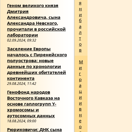
я
Геном великого князя
н
Дмитрия
и
Александровича, сына
б
Александра Невского,
а
прочитали в российской
л
лаборатории
т
02.09.2024, 09:32
о
Заселение Европы
в
началось с Пиренейского
полуострова: новые
М
данные по хронологии
и
древнейших обитателей
г
континента
р
29.08.2024, 11:42
а
ц
Генофонд народов
и
Восточного Кавказа на
и
основе гаплогрупп Y-
в
хромосомы и
н
аутосомных данных
е
18.08.2024, 09:00
о
Рюриковичи: ДНК сына