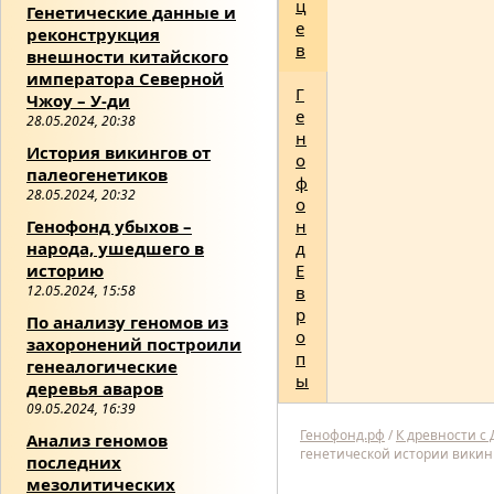
ц
Генетические данные и
е
реконструкция
в
внешности китайского
императора Северной
Г
Чжоу – У-ди
е
28.05.2024, 20:38
н
История викингов от
о
палеогенетиков
ф
28.05.2024, 20:32
о
Генофонд убыхов –
н
народа, ушедшего в
д
историю
Е
12.05.2024, 15:58
в
р
По анализу геномов из
о
захоронений построили
п
генеалогические
ы
деревья аваров
09.05.2024, 16:39
Генофонд.рф
/
К древности с
Анализ геномов
генетической истории викин
последних
мезолитических