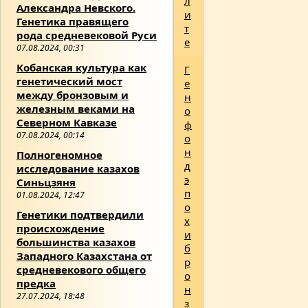
л
Александра Невского.
и
Генетика правящего
т
рода средневековой Руси
е
07.08.2024, 00:31
Кобанская культура как
Г
генетический мост
е
между бронзовым и
н
железным веками на
о
Северном Кавказе
ф
07.08.2024, 00:14
о
н
Полногеномное
д
исследование казахов
э
Синьцзяня
п
01.08.2024, 12:47
о
Генетики подтвердили
х
происхождение
и
большинства казахов
б
Западного Казахстана от
р
средневекового общего
о
предка
н
27.07.2024, 18:48
з