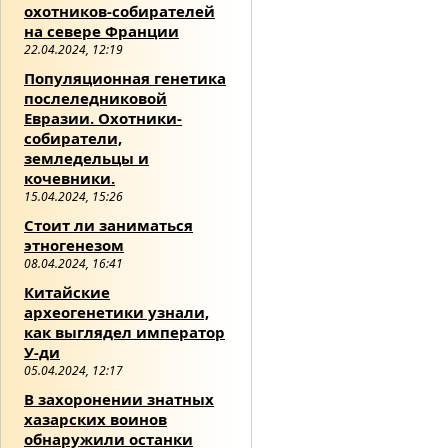
охотников-собирателей
на севере Франции
22.04.2024, 12:19
Популяционная генетика
послеледниковой
Евразии. Охотники-
собиратели,
земледельцы и
кочевники.
15.04.2024, 15:26
Стоит ли заниматься
этногенезом
08.04.2024, 16:41
Китайские
археогенетики узнали,
как выглядел император
У-ди
05.04.2024, 12:17
В захоронении знатных
хазарских воинов
обнаружили останки