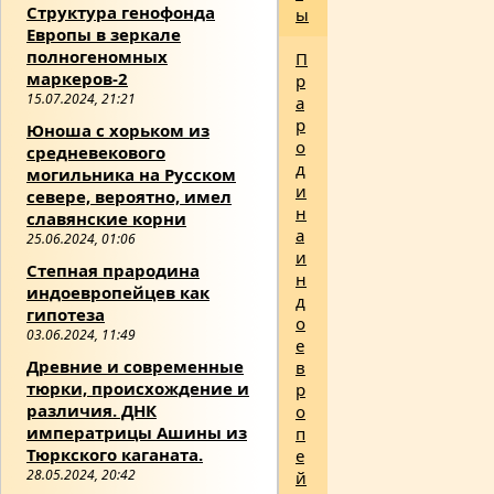
Структура генофонда
ы
Европы в зеркале
полногеномных
П
маркеров-2
р
15.07.2024, 21:21
а
р
Юноша с хорьком из
о
средневекового
д
могильника на Русском
и
севере, вероятно, имел
н
славянские корни
а
25.06.2024, 01:06
и
Степная прародина
н
индоевропейцев как
д
гипотеза
о
03.06.2024, 11:49
е
Древние и современные
в
тюрки, происхождение и
р
различия. ДНК
о
императрицы Ашины из
п
Тюркского каганата.
е
28.05.2024, 20:42
й