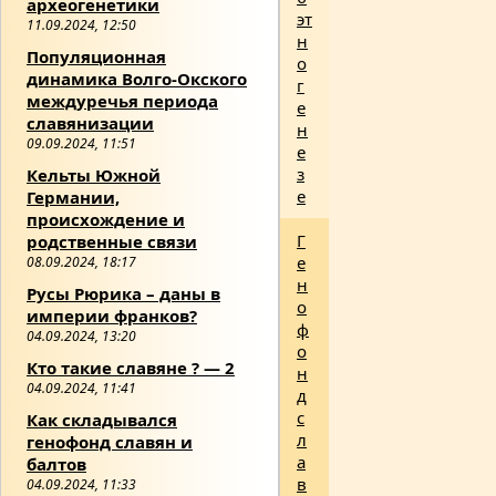
археогенетики
эт
11.09.2024, 12:50
н
Популяционная
о
динамика Волго-Окского
г
междуречья периода
е
славянизации
н
09.09.2024, 11:51
е
з
Кельты Южной
е
Германии,
происхождение и
Г
родственные связи
е
08.09.2024, 18:17
н
Русы Рюрика – даны в
о
империи франков?
ф
04.09.2024, 13:20
о
Кто такие славяне ? — 2
н
04.09.2024, 11:41
д
с
Как складывался
л
генофонд славян и
а
балтов
в
04.09.2024, 11:33