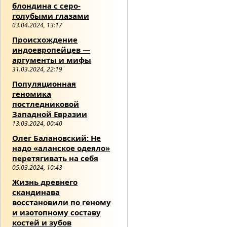
блондина с серо-
голубыми глазами
03.04.2024, 13:17
Происхождение
индоевропейцев —
аргументы и мифы
31.03.2024, 22:19
Популяционная
геномика
постледниковой
Западной Евразии
13.03.2024, 00:40
Олег Балановский: Не
надо «аланское одеяло»
перетягивать на себя
05.03.2024, 10:43
Жизнь древнего
скандинава
восстановили по геному
и изотопному составу
костей и зубов