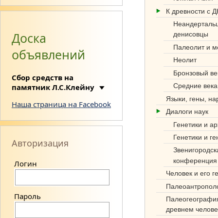
К древности с 
Неандерталь
Доска
денисовцы
Палеолит и м
объявлений
Неолит
Си
Бронзовый ве
Сбор средств на
нте
Средние века
памятник Л.С.Клейну
з
Языки, гены, н
Наша страница на Facebook
Диалоги наук
нау
Генетики и а
к
Генетики и ге
Авторизация
об
Звенигородск
конференция
Логин
этн
Человек и его г
оге
Палеоантропол
нез
Пароль
Палеогеографи
древнем челове
е