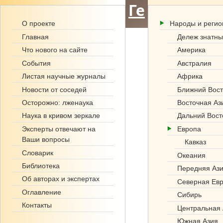
Ге
О проекте
Народы и реги
но
Главная
Дележ знатны
фо
Что нового на сайте
Америка
События
Австралия
нд
Листая научные журналы
Африка
.р
Новости от соседей
Ближний Вост
Осторожно: лженаука
Восточная Аз
ф
Наука в кривом зеркале
Дальний Вост
Эксперты отвечают на
Европа
Ваши вопросы
Кавказ
Словарик
Океания
Библиотека
Передняя Аз
Об авторах и экспертах
Северная Ев
Оглавление
Сибирь
Контакты
Центральная 
Южная Азия