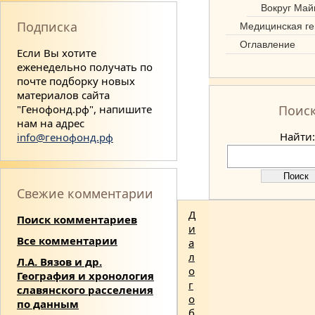
Вокруг Май
Подписка
Медицинская ге
Оглавление
Если Вы хотите
еженедельно получать по
почте подборку новых
материалов сайта
"Генофонд.рф", напишите
Поис
нам на адрес
Найти:
info@генофонд.рф
Свежие комментарии
Д
Поиск комментариев
и
Все комментарии
а
л
Л.А. Вязов и др.
о
География и хронология
г
славянского расселения
о
по данным
б