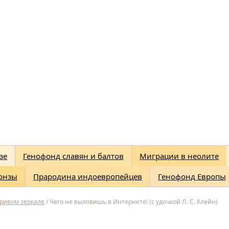
зе
Генофонд славян и балтов
Миграции в неолите
онзы
Прародина индоевропейцев
Генофонд Европы
кривом зеркале
/
Чего не выловишь в Интернете! (c удочкой Л. C. Клейн)