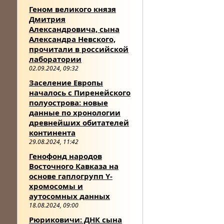
Геном великого князя
Дмитрия
Александровича, сына
Александра Невского,
прочитали в российской
лаборатории
02.09.2024, 09:32
Заселение Европы
началось с Пиренейского
полуострова: новые
данные по хронологии
древнейших обитателей
континента
29.08.2024, 11:42
Генофонд народов
Восточного Кавказа на
основе гаплогрупп Y-
хромосомы и
аутосомных данных
18.08.2024, 09:00
Рюриковичи: ДНК сына