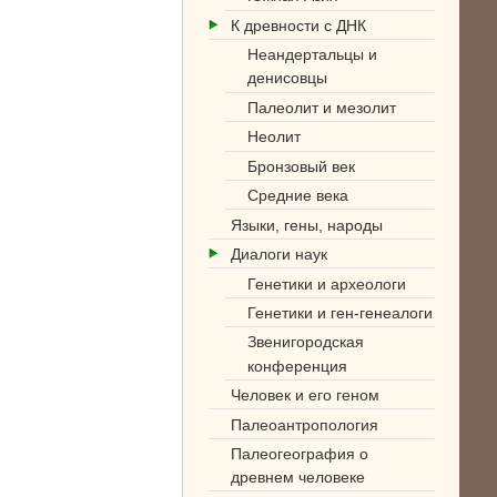
К древности с ДНК
Неандертальцы и
денисовцы
Палеолит и мезолит
Неолит
Бронзовый век
Средние века
Языки, гены, народы
Диалоги наук
Генетики и археологи
Генетики и ген-генеалоги
Звенигородская
конференция
Человек и его геном
Палеоантропология
Палеогеография о
древнем человеке