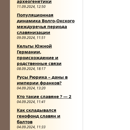
археогенетики
11.09.2024, 12:50
Популяционная
динамика Волго-Окского
междуречья периода
славянизации
09.09.2024, 11:51
Кельты Южной
Германии,
происхождение и
родственные связи
08.09.2024, 18:17
Русы Рюрика – даны в
империи франков?
04.09.2024, 13:20
Кто такие славяне ? — 2
04.09.2024, 11:41
Как складывался
генофонд славян и
балтов
04.09.2024, 11:33