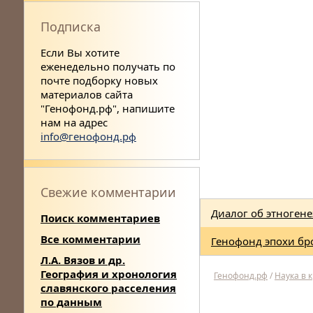
Подписка
Если Вы хотите
еженедельно получать по
почте подборку новых
материалов сайта
"Генофонд.рф", напишите
нам на адрес
info@генофонд.рф
Свежие комментарии
Диалог об этногене
Поиск комментариев
Все комментарии
Генофонд эпохи бр
Л.А. Вязов и др.
География и хронология
Генофонд.рф
/
Наука в 
славянского расселения
по данным