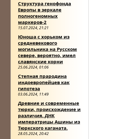
Структура генофонда
Европы в зеркале
полногеномных
маркеров-2
15.07.2024, 21:21
Юноша с хорьком из
средневекового
могильника на Русском
севере, вероятно, имел
славянские корни
25.06.2024, 01:06
Степная прародина
индоевропейцев как
гипотеза
03.06.2024, 11:49
Древние и современные
тюрки, происхождение и
различия. ДНК
императрицы Ашины из
Тюркского каганата.
28.05.2024, 20:42