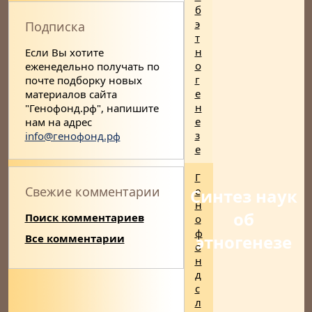
б
э
Подписка
т
н
Если Вы хотите
о
еженедельно получать по
г
почте подборку новых
е
материалов сайта
н
"Генофонд.рф", напишите
е
нам на адрес
з
info@генофонд.рф
е
Г
Свежие комментарии
е
Синтез наук
н
об
Поиск комментариев
о
ф
этногенезе
Все комментарии
о
н
д
с
л