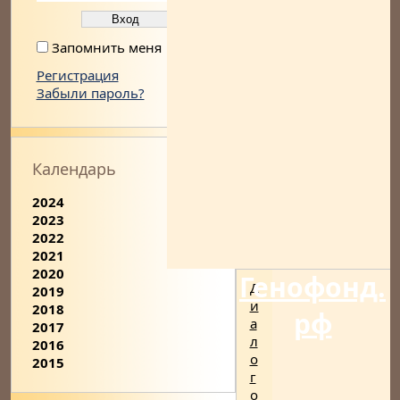
Запомнить меня
Регистрация
Забыли пароль?
Календарь
2024
2023
2022
2021
2020
Генофонд.
Д
2019
и
2018
рф
а
2017
л
2016
о
2015
г
о