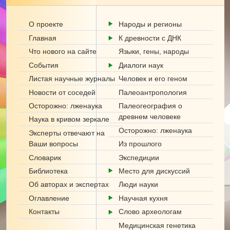
О проекте
Народы и регионы
Главная
К древности с ДНК
Что нового на сайте
Языки, гены, народы
События
Диалоги наук
Листая научные журналы
Человек и его геном
Новости от соседей
Палеоантропология
Палеогеография о
Осторожно: лженаука
древнем человеке
Наука в кривом зеркале
Осторожно: лженаука
Эксперты отвечают на
Ваши вопросы
Из прошлого
Словарик
Экспедиции
Библиотека
Место для дискуссий
Об авторах и экспертах
Люди науки
Оглавление
Научная кухня
Контакты
Слово археологам
Медицинская генетика