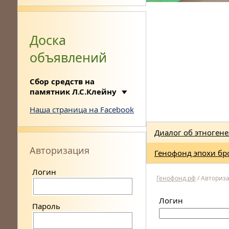
Доска
объявлений
Сбор средств на
памятник Л.С.Клейну
Наша страница на Facebook
Диалог об этногене
Авторизация
Генофонд эпохи бр
Логин
Генофонд.рф
/
Авториз
Логин
Пароль