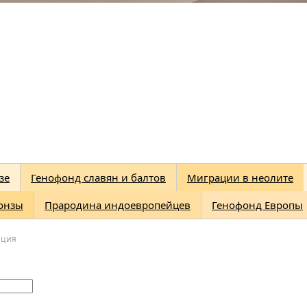
зе
Генофонд славян и балтов
Миграции в неолите
онзы
Прародина индоевропейцев
Генофонд Европы
ация