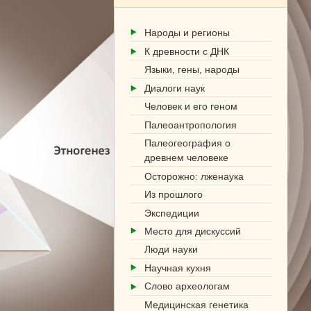
Народы и регионы
К древности с ДНК
Языки, гены, народы
Диалоги наук
Человек и его геном
Палеоантропология
Палеогеография о
древнем человеке
Осторожно: лженаука
Из прошлого
Экспедиции
Место для дискуссий
Люди науки
Научная кухня
Слово археологам
Медицинская генетика