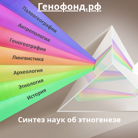
Генофонд.рф
Синтез наук об этногенезе