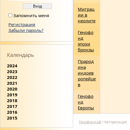
Миграц
ии в
Запомнить меня
неолите
Регистрация
Забыли пароль?
Генофо
нд
эпохи
бронзы
Календарь
Прарод
2024
ина
2023
индоев
2022
ропейце
2021
в
2020
2019
Генофо
2018
нд
2017
Европы
2016
2015
Генофонд.рф
/
Авторизация