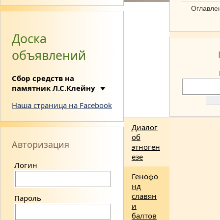
Синтез
Оглавле
наук
Доска
об
объявлений
этноге
незе
Сбор средств на
памятник Л.С.Клейну
Наша страница на Facebook
Диалог
об
Авторизация
этноген
езе
Логин
Генофо
нд
славян
Пароль
и
балтов