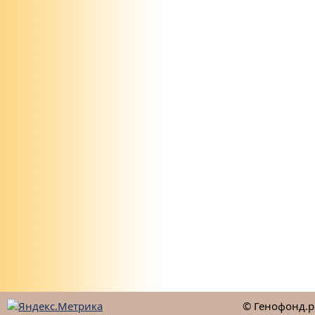
© Генофонд.р