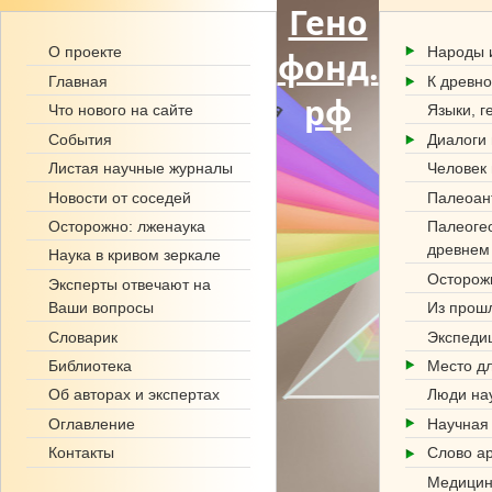
Гено
О проекте
Народы 
фонд.
Главная
К древно
рф
Что нового на сайте
Языки, г
События
Диалоги 
Листая научные журналы
Человек 
Новости от соседей
Палеоан
Палеоге
Осторожно: лженаука
древнем
Наука в кривом зеркале
Осторож
Эксперты отвечают на
Ваши вопросы
Из прош
Словарик
Экспеди
Библиотека
Место дл
Об авторах и экспертах
Люди на
Оглавление
Научная
Контакты
Слово а
Медицин