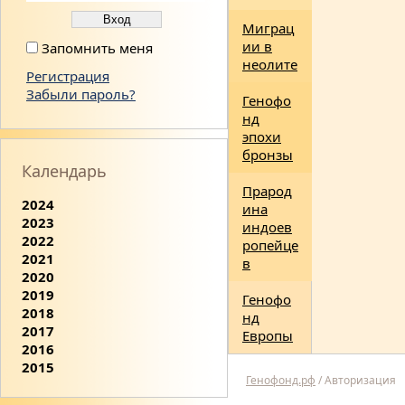
Миграц
ии в
Запомнить меня
неолите
Регистрация
Забыли пароль?
Генофо
нд
эпохи
бронзы
Календарь
Прарод
2024
ина
2023
индоев
2022
ропейце
2021
в
2020
2019
Генофо
2018
нд
2017
Европы
2016
2015
Генофонд.рф
/
Авторизация