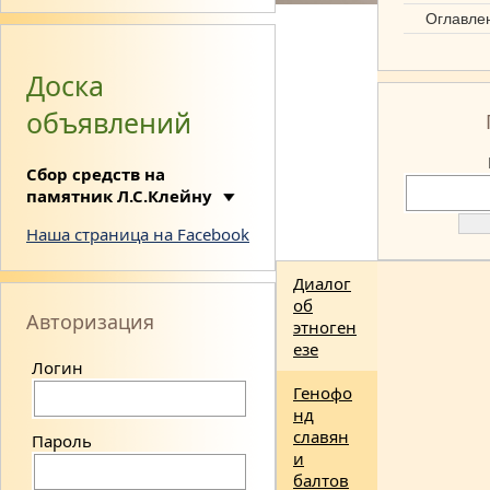
Синтез
Оглавле
наук
Доска
об
объявлений
этноге
незе
Сбор средств на
памятник Л.С.Клейну
Наша страница на Facebook
Диалог
об
Авторизация
этноген
езе
Логин
Генофо
нд
славян
Пароль
и
балтов