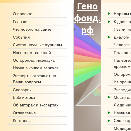
Гено
О проекте
Народы 
фонд.
Главная
К древно
рф
Что нового на сайте
Языки, г
События
Диалоги 
Листая научные журналы
Человек 
Новости от соседей
Палеоан
Палеоге
Осторожно: лженаука
древнем
Наука в кривом зеркале
Осторож
Эксперты отвечают на
Ваши вопросы
Из прош
Словарик
Экспеди
Библиотека
Место дл
Об авторах и экспертах
Люди на
Оглавление
Научная
Контакты
Слово а
Медицин