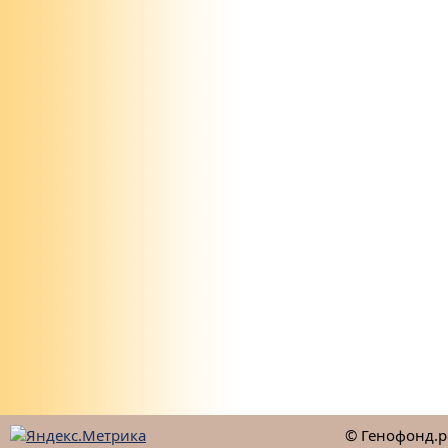
© Генофонд.р