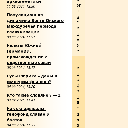
археогенетики
эт
11.09.2024, 12:50
н
Популяционная
о
динамика Волго-Окского
г
междуречья периода
е
славянизации
н
09.09.2024, 11:51
е
з
Кельты Южной
е
Германии,
происхождение и
Г
родственные связи
е
08.09.2024, 18:17
н
Русы Рюрика – даны в
о
империи франков?
ф
04.09.2024, 13:20
о
Кто такие славяне ? — 2
н
04.09.2024, 11:41
д
с
Как складывался
л
генофонд славян и
а
балтов
в
04.09.2024, 11:33