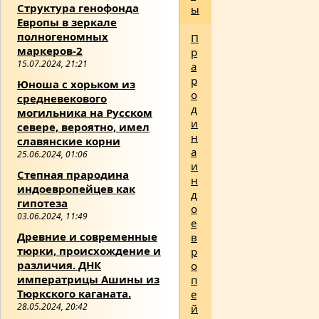
Структура генофонда
ы
Европы в зеркале
полногеномных
П
маркеров-2
р
15.07.2024, 21:21
а
р
Юноша с хорьком из
о
средневекового
д
могильника на Русском
и
севере, вероятно, имел
н
славянские корни
а
25.06.2024, 01:06
и
Степная прародина
н
индоевропейцев как
д
гипотеза
о
03.06.2024, 11:49
е
Древние и современные
в
тюрки, происхождение и
р
различия. ДНК
о
императрицы Ашины из
п
Тюркского каганата.
е
28.05.2024, 20:42
й