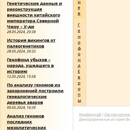
ц
Генетические данные и
е
реконструкция
в
внешности китайского
императора Северной
Г
Чжоу – У-ди
е
28.05.2024, 20:38
н
История викингов от
о
палеогенетиков
ф
28.05.2024, 20:32
о
Генофонд убыхов –
н
народа, ушедшего в
д
историю
Е
12.05.2024, 15:58
в
р
По анализу геномов из
о
захоронений построили
п
генеалогические
ы
деревья аваров
09.05.2024, 16:39
Генофонд.рф
/
Листая научн
Анализ геномов
Демографическая история Ф
последних
мезолитических