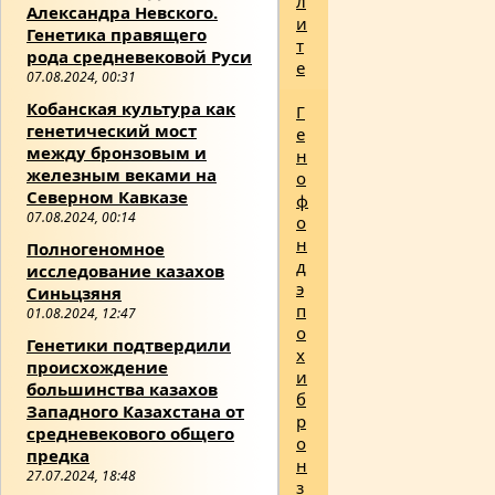
л
Александра Невского.
и
Генетика правящего
т
рода средневековой Руси
е
07.08.2024, 00:31
Кобанская культура как
Г
генетический мост
е
между бронзовым и
н
железным веками на
о
Северном Кавказе
ф
07.08.2024, 00:14
о
н
Полногеномное
д
исследование казахов
э
Синьцзяня
п
01.08.2024, 12:47
о
Генетики подтвердили
х
происхождение
и
большинства казахов
б
Западного Казахстана от
р
средневекового общего
о
предка
н
27.07.2024, 18:48
з