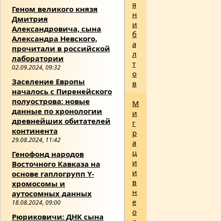
я
Геном великого князя
н
Дмитрия
и
Александровича, сына
б
Александра Невского,
а
прочитали в российской
л
лаборатории
т
02.09.2024, 09:32
о
Заселение Европы
в
началось с Пиренейского
полуострова: новые
М
данные по хронологии
и
древнейших обитателей
г
континента
р
29.08.2024, 11:42
а
ц
Генофонд народов
и
Восточного Кавказа на
и
основе гаплогрупп Y-
в
хромосомы и
н
аутосомных данных
е
18.08.2024, 09:00
о
Рюриковичи: ДНК сына