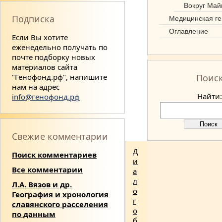
Вокруг Май
Подписка
Медицинская ге
Оглавление
Если Вы хотите
еженедельно получать по
почте подборку новых
материалов сайта
"Генофонд.рф", напишите
Поис
нам на адрес
Найти:
info@генофонд.рф
Свежие комментарии
Д
Поиск комментариев
и
Все комментарии
а
л
Л.А. Вязов и др.
о
География и хронология
г
славянского расселения
о
по данным
б