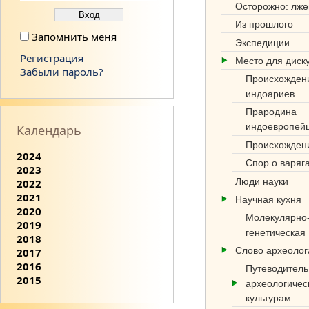
Осторожно: лже
Из прошлого
Запомнить меня
Экспедиции
Регистрация
Место для диск
Забыли пароль?
Происхожден
индоариев
Прародина
индоевропей
Календарь
Происхожден
2024
Спор о варяг
2023
Люди науки
2022
2021
Научная кухня
2020
Молекулярно
2019
генетическая
2018
Слово археоло
2017
2016
Путеводитель
2015
археологичес
культурам