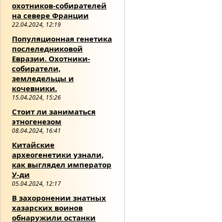
охотников-собирателей
на севере Франции
22.04.2024, 12:19
Популяционная генетика
послеледниковой
Евразии. Охотники-
собиратели,
земледельцы и
кочевники.
15.04.2024, 15:26
Стоит ли заниматься
этногенезом
08.04.2024, 16:41
Китайские
археогенетики узнали,
как выглядел император
У-ди
05.04.2024, 12:17
В захоронении знатных
хазарских воинов
обнаружили останки