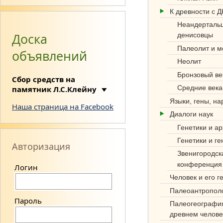
К древности с 
Неандерталь
Доска
денисовцы
Палеолит и м
объявлений
Неолит
Си
Бронзовый ве
Сбор средств на
нте
Средние века
памятник Л.С.Клейну
з
Языки, гены, н
Наша страница на Facebook
Диалоги наук
нау
Генетики и а
к
Генетики и ге
Авторизация
об
Звенигородск
конференция
Логин
этн
Человек и его г
оге
Палеоантропол
нез
Пароль
Палеогеографи
древнем челове
е