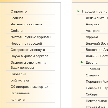
Ге
О проекте
Народы и реги
но
Главная
Дележ знатны
фо
Что нового на сайте
Америка
События
Австралия
нд
Листая научные журналы
Африка
.р
Новости от соседей
Ближний Вост
Осторожно: лженаука
Восточная Аз
ф
Наука в кривом зеркале
Дальний Вост
Эксперты отвечают на
Европа
Ваши вопросы
Кавказ
Словарик
Океания
Библиотека
Передняя Аз
Об авторах и экспертах
Северная Ев
Оглавление
Сибирь
Контакты
Центральная 
Южная Азия