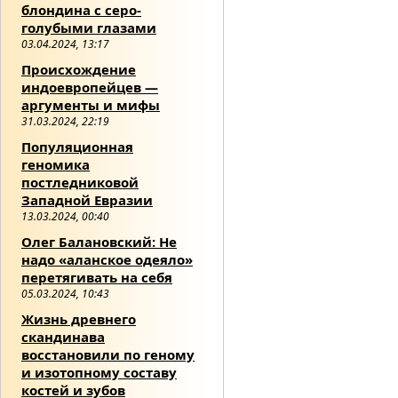
блондина с серо-
голубыми глазами
03.04.2024, 13:17
Происхождение
индоевропейцев —
аргументы и мифы
31.03.2024, 22:19
Популяционная
геномика
постледниковой
Западной Евразии
13.03.2024, 00:40
Олег Балановский: Не
надо «аланское одеяло»
перетягивать на себя
05.03.2024, 10:43
Жизнь древнего
скандинава
восстановили по геному
и изотопному составу
костей и зубов