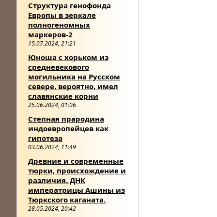
Структура генофонда
Европы в зеркале
полногеномных
маркеров-2
15.07.2024, 21:21
Юноша с хорьком из
средневекового
могильника на Русском
севере, вероятно, имел
славянские корни
25.06.2024, 01:06
Степная прародина
индоевропейцев как
гипотеза
03.06.2024, 11:49
Древние и современные
тюрки, происхождение и
различия. ДНК
императрицы Ашины из
Тюркского каганата.
28.05.2024, 20:42