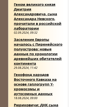
Геном великого князя
Дмитрия
Александровича, сына
Александра Невского,
прочитали в российской
лаборатории
02.09.2024, 09:32
Заселение Европы
началось с Пиренейского
полуострова: новые
данные по хронологии
древнейших обитателей
континента
29.08.2024, 11:42
Генофонд народов
Восточного Кавказа на
основе гаплогрупп Y-
хромосомы и
аутосомных данных
18.08.2024, 09:00
Рюриковичи: ДНК сына