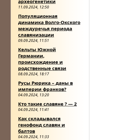
археогенетики
11.09.2024, 12:50
Популяционная
динамика Волго-Окского
междуречья периода
славянизации
09.09.2024, 11:51
Кельты Южной
Германии,
происхождение и
родственные связи
08.09.2024, 18:17
Русы Рюрика – даны в
империи франков?
04.09.2024, 13:20
Кто такие славяне ? — 2
04.09.2024, 11:41
Как складывался
генофонд славян и
балтов
04.09.2024, 11:33