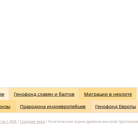
зе
Генофонд славян и балтов
Миграции в неолите
онзы
Прародина индоевропейцев
Генофонд Европы
сти с ДНК
/
Средние века
/
Генетические корни древних венгров прослежи