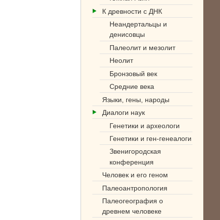
К древности с ДНК
Неандертальцы и
денисовцы
Палеолит и мезолит
Неолит
Бронзовый век
Средние века
Языки, гены, народы
Диалоги наук
Генетики и археологи
Генетики и ген-генеалоги
Звенигородская
конференция
Человек и его геном
Палеоантропология
Палеогеография о
древнем человеке