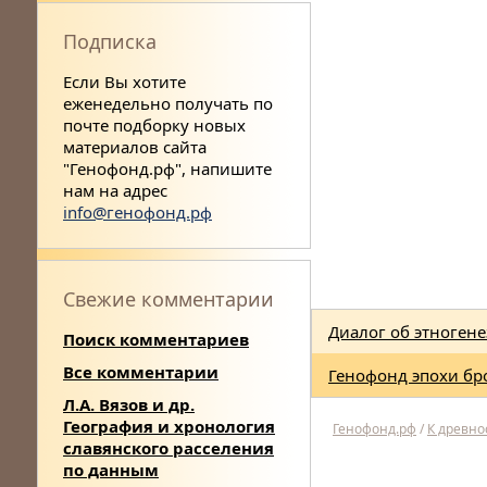
Подписка
Если Вы хотите
еженедельно получать по
почте подборку новых
материалов сайта
"Генофонд.рф", напишите
нам на адрес
info@генофонд.рф
Свежие комментарии
Диалог об этногене
Поиск комментариев
Все комментарии
Генофонд эпохи бр
Л.А. Вязов и др.
География и хронология
Генофонд.рф
/
К древно
славянского расселения
по данным